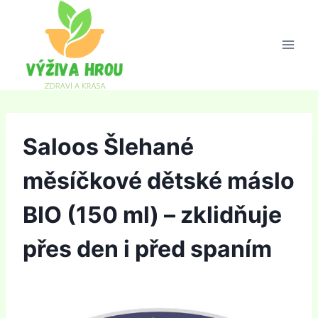
Přeskočit
na
obsah
Saloos Šlehané
měsíčkové dětské máslo
BIO (150 ml) – zklidňuje
přes den i před spaním