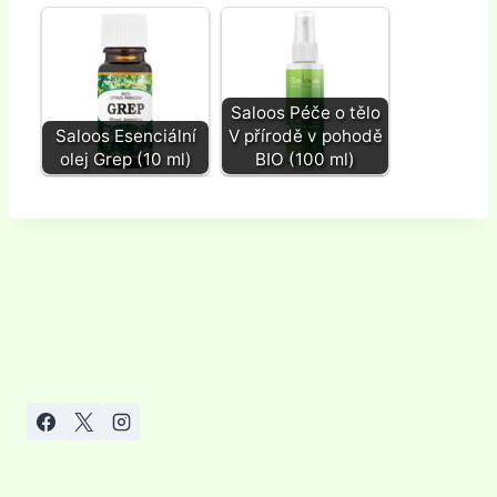
Saloos Péče o tělo
Saloos Esenciální
V přírodě v pohodě
olej Grep (10 ml)
BIO (100 ml)