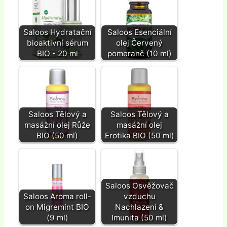
Saloos Hydratační
Saloos Esenciální
bioaktivní sérum
olej Červený
BIO - 20 ml
pomeranč (10 ml)
Saloos Tělový a
Saloos Tělový a
masážní olej Růže
masážní olej
BIO (50 ml)
Erotika BIO (50 ml)
Saloos Osvěžovač
Saloos Aroma roll-
vzduchu
on Migremint BIO
Nachlazení &
(9 ml)
Imunita (50 ml)