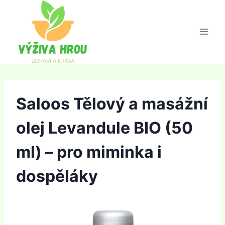
Přeskočit
na
obsah
Saloos Tělový a masážní
olej Levandule BIO (50
ml) – pro miminka i
dospěláky