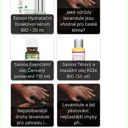
Jaké odrůdy
Saloos Hydratační
levandule jsou
bioaktivní sérum
vhodné pro české
BIO - 20 ml
klima?
Saloos Esenciální
Saloos Tělový a
olej Červený
masážní olej Růže
pomeranč (10 ml)
BIO (50 ml)
Levandule a její
Nejoblíbenější
pěstování:
druhy levandule
nejčastější chyby
pro zahradu i…
při…