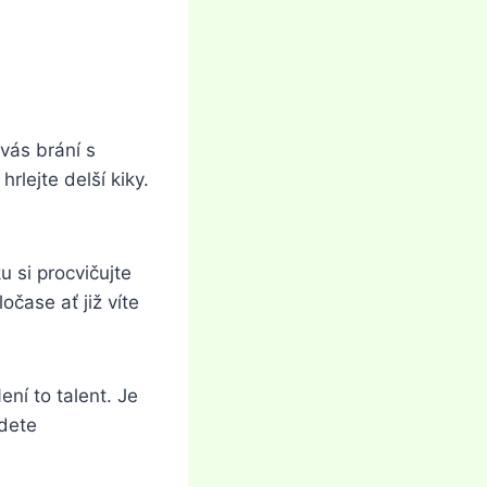
 vás brání s
lejte delší kiky.
u si procvičujte
čase ať již víte
ení to talent. Je
udete