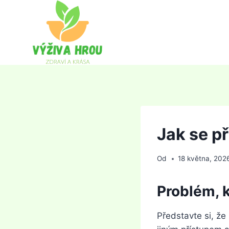
Přeskočit
na
obsah
Jak se p
Od
18 května, 202
Problém, k
Představte si, že