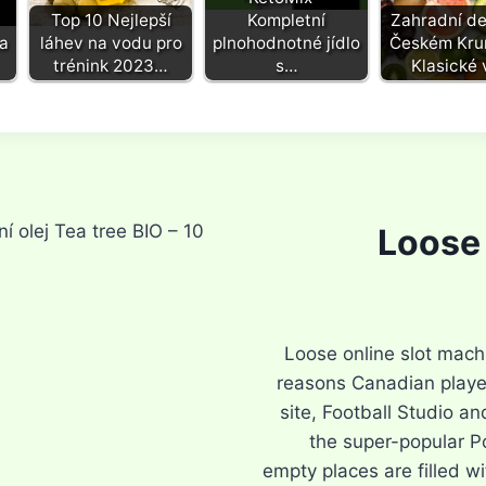
Top 10 Nejlepší
Kompletní
Zahradní de
a
láhev na vodu pro
plnohodnotné jídlo
Českém Kru
trénink 2023…
s…
Klasické
í olej Tea tree BIO – 10
Loose 
Loose online slot mach
reasons Canadian player
site, Football Studio an
the super-popular P
empty places are filled w