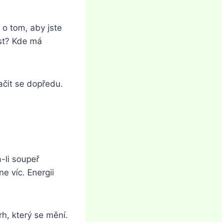
 o tom, aby jste
ost? Kde má
ačit se dopředu.
-li soupeř
ne víc. Energii
h, který se mění.