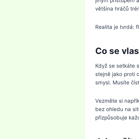
jiným přístupem a
většina hráčů tré
Realita je tvrdá: 
Co se vlas
Když se setkáte s
stejně jako proti
smysl. Musíte čís
Vezměte si napří
bez ohledu na situ
přizpůsobuje kaž