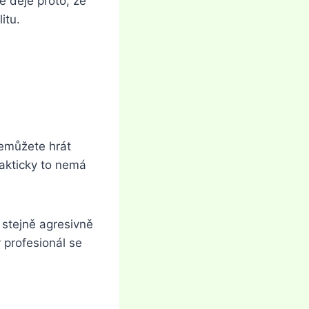
e děje proto, že
itu.
nemůžete hrát
Takticky to nemá
 stejně agresivně
ý profesionál se