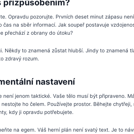
 s přizpůsobením?
jte. Opravdu pozorujte. Prvních deset minut zápasu není
 to čas na sběr informací. Jak soupeř postavuje vzdojen
le přechází z obrany do útoku?
i. Někdy to znamená zůstat hlubší. Jindy to znamená tl
to zdravý rozum.
mentální nastavení
 není jenom taktické. Vaše tělo musí být připraveno. Má
nestojte ho čelem. Používejte prostor. Běhejte chytřeji, 
y, kdy ji opravdu potřebujete.
te na egem. Váš herní plán není svatý text. Je to návr