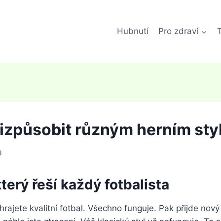
Hubnutí
Pro zdraví
řizpůsobit různým herním st
6
terý řeší každý fotbalista
 hrajete kvalitní fotbal. Všechno funguje. Pak přijde nov