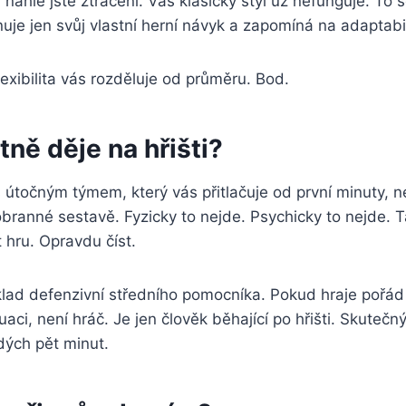
 náhle jste ztraceni. Váš klasický styl už nefunguje. To s
nuje jen svůj vlastní herní návyk a zapomíná na adaptabil
flexibilita vás rozděluje od průměru. Bod.
tně děje na hřišti?
 útočným týmem, který vás přitlačuje od první minuty, 
 obranné sestavě. Fyzicky to nejde. Psychicky to nejde. 
t hru. Opravdu číst.
klad defenzivní středního pomocníka. Pokud hraje pořád
aci, není hráč. Je jen člověk běhající po hřišti. Skutečn
dých pět minut.