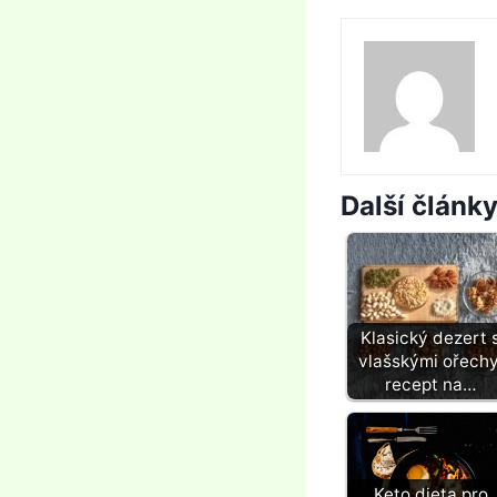
Další článk
Klasický dezert 
vlašskými ořechy
recept na…
Keto dieta pro