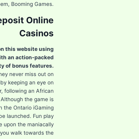
hem, Booming Games.
eposit Online
Casinos
on this website using
ith an action-packed
ty of bonus features.
they never miss out on
s by keeping an eye on
, following an African
. Although the game is
n the Ontario iGaming
 be launched. Fun play
ze upon the maniacally
 you walk towards the