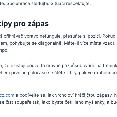
e. Spoluhráče sledujte. Situaci respektujte.
tipy pro zápas
áš přihrávač vpravo nefunguje, přesuňte si pozici. Pokud
m, pohybujte se diagonálně. Máte-li více místa vzadu, hr
empo.
to, že existují pouze tři úrovně přizpůsobování: na trénink
hem prvního poločasu se čtěte z hry, pak ve druhém polo
lcz.com
a podívejte se, jak vrcholoví hráči čtou zápasy. N
se číst soupeře tak, jako byste četli jeho myšlenky, a b