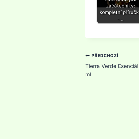
začátečníky:
kompletní příručk
-…
Navigace
PŘEDCHOZÍ
Tierra Verde Esenciáln
pro
ml
příspěvek