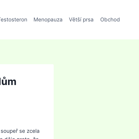
Testosteron
Menopauza
Větší prsa
Obchod
ylům
ý soupeř se zcela