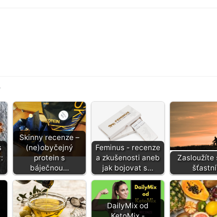
y
Skinny recenze –
s
(ne)obyčejný
Feminus - recenze
:
protein s
a zkušenosti aneb
Zasloužíte 
báječnou…
jak bojovat s…
šťastní
DailyMix od
KetoMix -