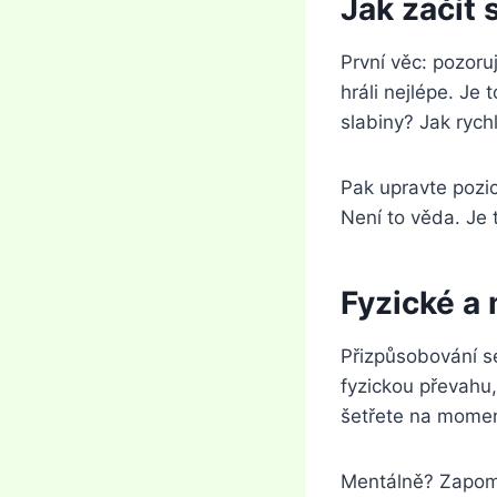
Jak začít
První věc: pozoru
hráli nejlépe. Je
slabiny? Jak rych
Pak upravte pozic
Není to věda. Je 
Fyzické a 
Přizpůsobování se
fyzickou převahu, 
šetřete na moment
Mentálně? Zapomeň