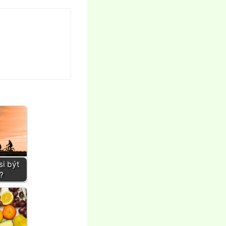
si být
?