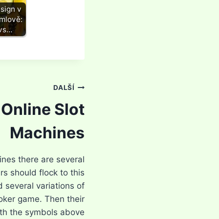
sign v
mlově:
 vs…
DALŠÍ
Online Slot
Machines
ines there are several
s should flock to this
d several variations of
oker game. Then their
ith the symbols above