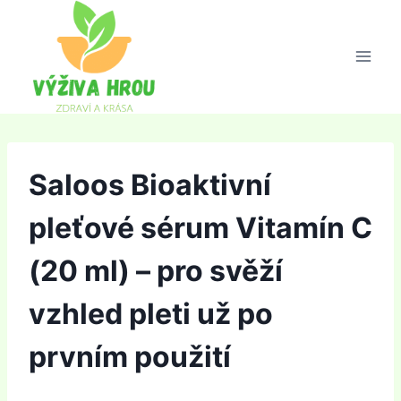
Přeskočit
na
obsah
Saloos Bioaktivní
pleťové sérum Vitamín C
(20 ml) – pro svěží
vzhled pleti už po
prvním použití