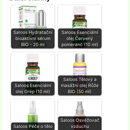
Saloos Hydratační
Saloos Esenciální
bioaktivní sérum
olej Červený
BIO - 20 ml
pomeranč (10 ml)
Saloos Tělový a
Saloos Esenciální
masážní olej Růže
olej Grep (10 ml)
BIO (50 ml)
Saloos Osvěžovač
Saloos Péče o tělo
vzduchu