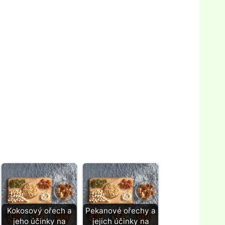
Kokosový ořech a
Pekanové ořechy a
jeho účinky na
jejich účinky na