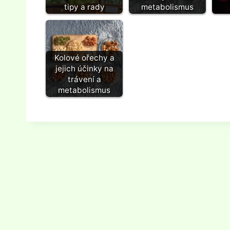
tipy a rady
metabolismus
Kolové ořechy a
jejich účinky na
trávení a
metabolismus