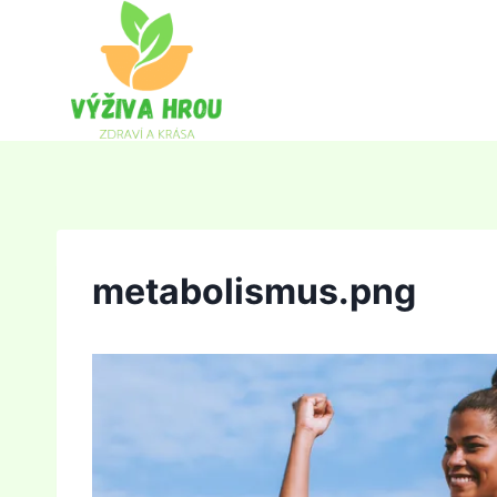
Přeskočit
na
obsah
metabolismus.png