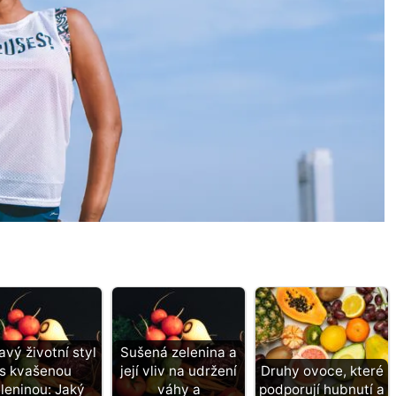
avý životní styl
Sušená zelenina a
s kvašenou
její vliv na udržení
Druhy ovoce, které
leninou: Jaký
váhy a
podporují hubnutí a