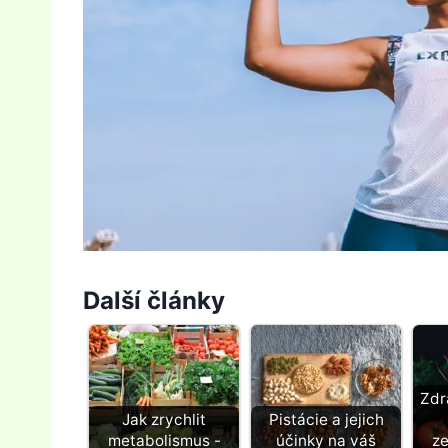
Další články
Zdr
Jak zrychlit
Pistácie a jejich
metabolismus -
účinky na váš
ze