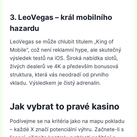
3. LeoVegas – král mobilního
hazardu
LeoVegas se může chlubit titulem „King of
Mobile“, což není reklamní hype, ale skutečný
výsledek testů na iOS. Široká nabídka slotů,
živých dealerů ve 4K a především bonusová
struktura, která vás neodradí od prvního
vkladu. Výsledkem je čistý adrenalin.
Jak vybrat to pravé kasino
Podívejme se na kritéria jako na mapu pokladu
– každé X značí potenciální výhru. Začnete-li s