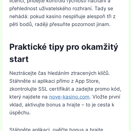
licencí, přidejte kontrolu rychlosti načítání a
přehlednost uživatelského rozhraní. Tady se
nehádá: pokud kasino nesplňuje alespoň tři z
pěti bodů, raději přesuňte pozornost jinam.
Praktické tipy pro okamžitý
start
Neztrácejte čas hledáním ztracených klíčů.
Stáhněte si aplikaci přímo z App Store,
zkontrolujte SSL certifikát a zadejte promo kód,
který najdete na
nove-kasino.com
. Vložte první
vklad, aktivujte bonus a hrajte – to je cesta k
úspěchu.
Stáhněte aplikaci, ověřte bonus a hrajte