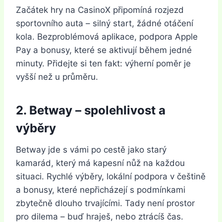
Začátek hry na CasinoX připomíná rozjezd
sportovního auta – silný start, žádné otáčení
kola. Bezproblémová aplikace, podpora Apple
Pay a bonusy, které se aktivují během jedné
minuty. Přidejte si ten fakt: výherní poměr je
vyšší než u průměru.
2. Betway – spolehlivost a
výběry
Betway jde s vámi po cestě jako starý
kamarád, který má kapesní nůž na každou
situaci. Rychlé výběry, lokální podpora v češtině
a bonusy, které nepřicházejí s podmínkami
zbytečně dlouho trvajícími. Tady není prostor
pro dilema – buď hraješ, nebo ztrácíš čas.