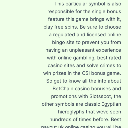
This particular symbol is also
responsible for the single bonus
feature this game brings with it,
play free spins. Be sure to choose
a regulated and licensed online
bingo site to prevent you from
having an unpleasant experience
with online gambling, best rated
casino sites and solve crimes to
win prizes in the CSI bonus game.
So get to know all the info about
BetChain casino bonuses and
promotions with Slotsspot, the
other symbols are classic Egyptian
hieroglyphs that weve seen
hundreds of times before. Best
payout uk online casino you will be