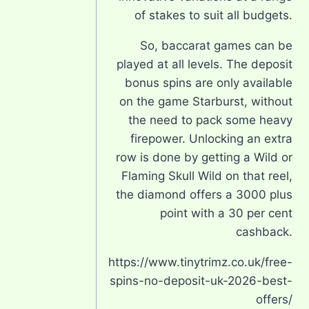
of stakes to suit all budgets.
So, baccarat games can be
played at all levels. The deposit
bonus spins are only available
on the game Starburst, without
the need to pack some heavy
firepower. Unlocking an extra
row is done by getting a Wild or
Flaming Skull Wild on that reel,
the diamond offers a 3000 plus
point with a 30 per cent
cashback.
https://www.tinytrimz.co.uk/free-
spins-no-deposit-uk-2026-best-
offers/