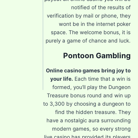
notified of the results of
verification by mail or phone, they
wont be in the internet poker
space. The welcome bonus, it is
purely a game of chance and luck.
Pontoon Gambling
Online casino games bring joy to
your life.
Each time that a win is
formed, you’ll play the Dungeon
Treasure bonus round and win up
to 3,300 by choosing a dungeon to
find the hidden treasure. They
have a nostalgic aura surrounding
modern games, so every strong
live casino has provided its players