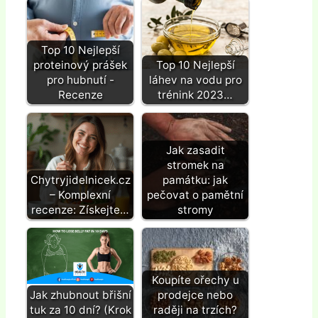
Top 10 Nejlepší
proteinový prášek
Top 10 Nejlepší
pro hubnutí -
láhev na vodu pro
Recenze
trénink 2023…
Jak zasadit
stromek na
Chytryjidelnicek.cz
památku: jak
– Komplexní
pečovat o pamětní
recenze: Získejte…
stromy
Koupíte ořechy u
Jak zhubnout břišní
prodejce nebo
tuk za 10 dní? (Krok
raději na trzích?