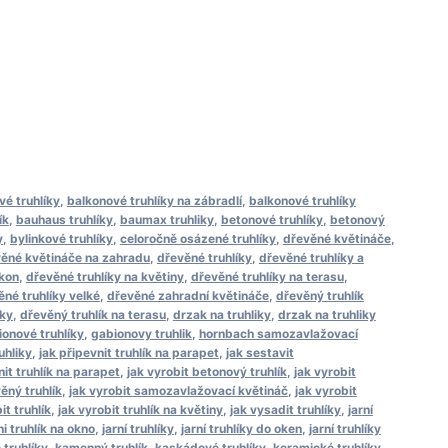
vé truhlíky
,
balkonové truhlíky na zábradlí
,
balkonové truhlíky
ík
,
bauhaus truhlíky
,
baumax truhliky
,
betonové truhlíky
,
betonový
y
,
bylinkové truhlíky
,
celoročně osázené truhlíky
,
dřevěné květináče
,
ěné květináče na zahradu
,
dřevěné truhlíky
,
dřevěné truhlíky a
lkon
,
dřevěné truhlíky na květiny
,
dřevěné truhlíky na terasu
,
ěné truhlíky velké
,
dřevěné zahradní květináče
,
dřevěný truhlík
nky
,
dřevěný truhlík na terasu
,
drzak na truhliky
,
drzak na truhliky
onové truhlíky
,
gabionovy truhlik
,
hornbach samozavlažovací
uhliky
,
jak připevnit truhlík na parapet
,
jak sestavit
nit truhlík na parapet
,
jak vyrobit betonový truhlík
,
jak vyrobit
ěný truhlík
,
jak vyrobit samozavlažovací květináč
,
jak vyrobit
it truhlík
,
jak vyrobit truhlík na květiny
,
jak vysadit truhlíky
,
jarní
ni truhlík na okno
,
jarní truhlíky
,
jarní truhlíky do oken
,
jarní truhlíky
truhlíky
,
kamenný truhlík
,
kaskádové truhlíky
,
keramické truhlíky
,