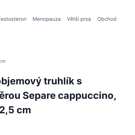
Testosteron
Menopauza
Větší prsa
Obchod
 cm
bjemový truhlík s
ěrou Separe cappuccino,
42,5 cm