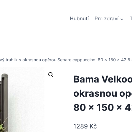
Hubnutí
Pro zdraví
ý truhlík s okrasnou opěrou Separe cappuccino, 80 x 150 x 42,5
Bama Velkoo
okrasnou op
80 x 150 x 
1289
Kč