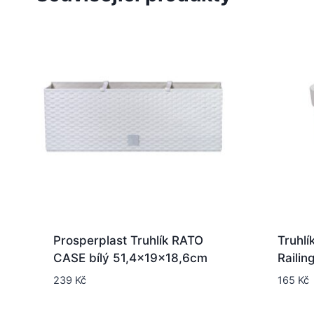
Prosperplast Truhlík RATO
Truhlí
CASE bílý 51,4x19x18,6cm
Railin
239
Kč
165
Kč