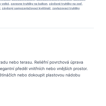
y velké
,
zavesne truhliky na balkon
,
závěsné truhlíky na zeď
,
í
,
závěsný samozavlažovací květináč
,
zavlazovaci truhliky
radu nebo terasu. Reliéfní povrchová úprava
legantní předěl vnitřních nebo vnějších prostor.
větináčích nebo dokoupit plastovou nádobu