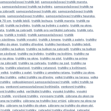
samozavlažovací truhlík lidl
,
samozavlažovací truhlík mareta
,
n
,
samozavlažovací truhlík na bylinky
,
samozavlažovací truhlík na
a zábradlí
,
samozavlažovací truhlík obi
,
samozavlažovací truhlík
enie
,
samozavlažovací truhlíky
,
samozavlažovací truhlíky heureka
,
ík 70 cm
,
truhlík lebiš
,
truhlík lechuza
,
truhlík mareta
,
truhlík na
dlí
,
truhlík na bylinky
,
truhlik na bylinky z palety
,
truhlík na okno
,
čata
,
truhlik na zabradli
,
truhlík pro vertikální zahradu
,
truhlik rato
,
ou
,
truhlík s treláží
,
truhlík samozavlažovací
,
truhlík
se zástěnou
,
truhlík vysoký
,
truhlík z kmene
,
truhlik z palety
,
truhlíky
hlíky do oken
,
truhlíky dřevěné
,
truhlíky hornbach
,
truhlíky lebiš
,
truhlíky na balkon
,
truhlíky na balkon na zabradli
,
truhlíky na balkon
kon závěsné
,
truhlíky na bylinky
,
truhlíky na květiny
,
truhlíky na
ky na okna
,
truhliky na okno
,
truhlíky na plot
,
truhliky na prime
 na zábradlí
,
truhlíky na zahradu
,
truhliky na zed
,
truhlíky na
tia
,
truhlíky plastové
,
truhlíky ratanové
,
truhlíky s květinami
,
y velké
,
truhlíky z palet
,
truhliky z umeleho ratanu
,
truhlíky za okno
,
lke truhliky
,
velké truhlíky na dřeviny
,
velké truhlíky na terasu
,
velke
ruhlíky
,
velkoobjemový samozavlažovací truhlík
,
velký truhlík na
asu
,
venkovní samozavlažovací květináče
,
venkovni truhliky
,
ní truhlíky velké
,
vertikální truhlíky
,
vysoké truhlíky
,
vysoký
 truhlik
,
vyvýšené truhlíky
,
vyvyseny truhlik
,
zábrana do oken na
ana na truhliky
,
zábrana na truhlíky bez vrtání
,
zábrany na okna na
líky
,
zábrany na truhlíky do oken
,
zábrany na truhlíky do oken obi
,
 truhlík
,
zahradní truhlíky
,
zahradní truhlíky dřevěné
,
zahradní