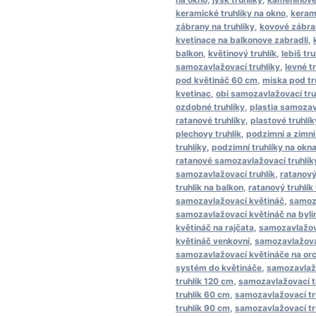
keramické truhlíky na okno
,
keram
zábrany na truhlíky
,
kovové zábran
kvetinace na balkonove zabradli
,
balkon
,
květinový truhlík
,
lebiš tru
samozavlažovací truhlíky
,
levné t
pod květináč 60 cm
,
miska pod tr
kvetinac
,
obi samozavlažovací tru
ozdobné truhlíky
,
plastia samozav
ratanové truhlíky
,
plastové truhlík
plechovy truhlik
,
podzimni a zimni 
truhlíky
,
podzimní truhlíky na okn
ratanové samozavlažovací truhlík
samozavlažovací truhlík
,
ratanový
truhlik na balkon
,
ratanový truhlík
samozavlažovací květináč
,
samoz
samozavlažovací květináč na byli
květináč na rajčata
,
samozavlažov
květináč venkovní
,
samozavlažova
samozavlažovací květináče na orc
systém do květináče
,
samozavlažo
truhlík 120 cm
,
samozavlažovací t
truhlík 60 cm
,
samozavlažovací tr
truhlík 90 cm
,
samozavlažovací tr