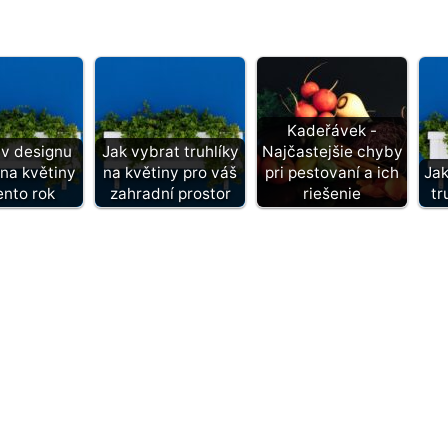
Kadeřávek -
 v designu
Jak vybrat truhlíky
Najčastejšie chyby
 na květiny
na květiny pro váš
pri pestovaní a ich
Jak
ento rok
zahradní prostor
riešenie
tr