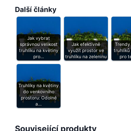
Další články
Jak vybrat
správnou velikost
Jak efektivně
Trendy
truhlíku na květiny
využít prostor ve
truhlíků
pro…
truhlíku na zeleninu
pro t
Truhlíky na květiny
do venkovního
prostoru: Odolné
a…
Související produkty