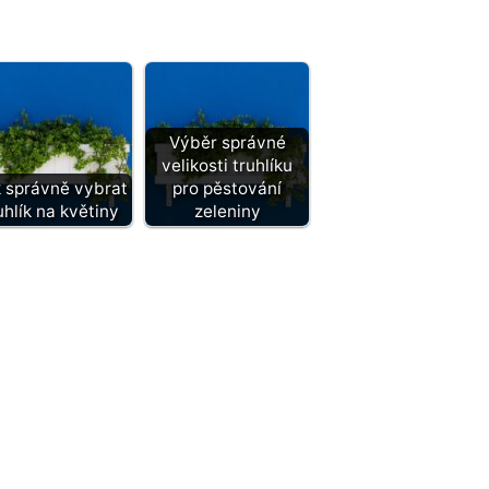
Výběr správné
velikosti truhlíku
 správně vybrat
pro pěstování
uhlík na květiny
zeleniny