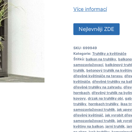
Více informací
Nejlevněji ZDE
SKU:
699949
Kategorie:
Truhlíky a květináče
Štítků:
balkon na truhliky
,
balkono
samozavlažovací
,
balkónový truhl
truhlík
,
betonový truhlík na květin
dřevěné květináče na terasu
,
dřev
květináče
,
dřevěné truhlíky na ba
dřevěné truhlíky na zahradu
,
dřev
hornbach
,
dřevěný truhlík na byli
kovovy
,
drzak na truhliky obi
,
gabi
truhlíky
,
hornbach truhlíky
,
ikea tr
samozavlažovací truhlík
,
jak upev
dřevěný květináč
,
jak vyrobit dřev
samozavlažovací truhlík
,
jak vyrob
květiny na balkon
,
jarní truhlík
,
jar
na okno
,
jysk truhliky
,
kameninové 