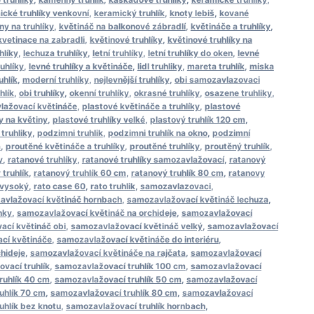
ické truhlíky venkovní
,
keramický truhlík
,
knoty lebiš
,
kované
y na truhlíky
,
květináč na balkonové zábradlí
,
květináče a truhlíky
,
kvetinace na zabradli
,
květinové truhlíky
,
květinové truhlíky na
hlíky
,
lechuza truhlíky
,
letní truhlíky
,
letní truhlíky do oken
,
levné
ruhlíky
,
levné truhlíky a květináče
,
lidl truhliky
,
mareta truhlík
,
miska
uhlík
,
moderní truhlíky
,
nejlevnější truhlíky
,
obi samozavlazovaci
hlík
,
obi truhlíky
,
okenní truhlíky
,
okrasné truhlíky
,
osazene truhliky
,
lažovací květináče
,
plastové květináče a truhlíky
,
plastové
y na květiny
,
plastové truhlíky velké
,
plastový truhlík 120 cm
,
truhliky
,
podzimni truhlik
,
podzimni truhlík na okno
,
podzimní
a
,
proutěné květináče a truhlíky
,
proutěné truhlíky
,
proutěný truhlík
,
y
,
ratanové truhlíky
,
ratanové truhlíky samozavlažovací
,
ratanový
 truhlík
,
ratanový truhlík 60 cm
,
ratanový truhlík 80 cm
,
ratanovy
 vysoký
,
rato case 60
,
rato truhlik
,
samozavlazovaci
,
avlažovací květináč hornbach
,
samozavlažovací květináč lechuza
,
nky
,
samozavlažovací květináč na orchideje
,
samozavlažovací
ací květináč obi
,
samozavlažovací květináč velký
,
samozavlažovací
cí květináče
,
samozavlažovací květináče do interiéru
,
hideje
,
samozavlažovací květináče na rajčata
,
samozavlažovací
vací truhlík
,
samozavlažovací truhlík 100 cm
,
samozavlažovací
ruhlík 40 cm
,
samozavlažovací truhlík 50 cm
,
samozavlažovací
uhlík 70 cm
,
samozavlažovací truhlík 80 cm
,
samozavlažovací
uhlík bez knotu
,
samozavlažovací truhlík hornbach
,