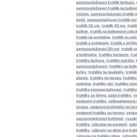
samozavlažovací truhlík lechuza
,
samozavlažovací truhlík na balko
rajčata
,
samozavlažovací truhlík n
šedý
,
samozavlažovací truhlík tor
truhlík 30 cm
,
truhlík 40 cm
,
truhl
balkon
,
truhlík na balkonové zábra
truhlík na orchideje
,
truhlík na raj
truhlík s bylinkami
,
truhlík s mřížk
samozavlažovací 80 cm
,
truhlík 
a květináče
,
truhlíky berberis
,
tru
truhlíky lechuza
,
truhlíky mareta
,
samozavlažovací
,
truhlíky na bal
kytky
,
truhlíky na muškáty
,
truhlí
slunce
,
truhlíky na terasu
,
truhlíky
zeleninu
,
truhliky obi
,
truhlíky plas
truhlíky samozavlažovací
,
truhlík
truhlíky ze dřeva
,
úzké truhlíky
,
ve
venkovni truhliky
,
velkoobjemové t
terasu
,
venkovní květináče na ter
venkovní truhlíky na terasu
,
venkov
samozavlažovací květináč
,
vysoky
truhlíky
,
zábrana na parapet
,
zabr
truhlíky
,
zábrany na okna pro truh
zabrany na truhliky okno
,
zahradní