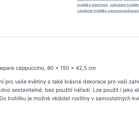
truhlíky plastové
,
zahradní truhlík
závěsné truhlíky samozavlažovac
epare cappuccino, 80 x 150 x 42,5 cm
ní pro vaše květiny a také krásná dekorace pro vaši zah
adno sestavitelné, bez použití nářadí. Lze použít i jako e
Do truhlíku je možné vkládat rostliny v samostatných k