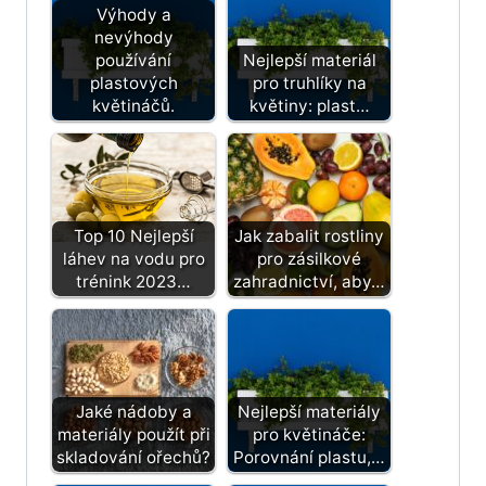
Výhody a
nevýhody
používání
Nejlepší materiál
plastových
pro truhlíky na
květináčů.
květiny: plast…
Top 10 Nejlepší
Jak zabalit rostliny
láhev na vodu pro
pro zásilkové
trénink 2023…
zahradnictví, aby…
Jaké nádoby a
Nejlepší materiály
materiály použít při
pro květináče:
skladování ořechů?
Porovnání plastu,…