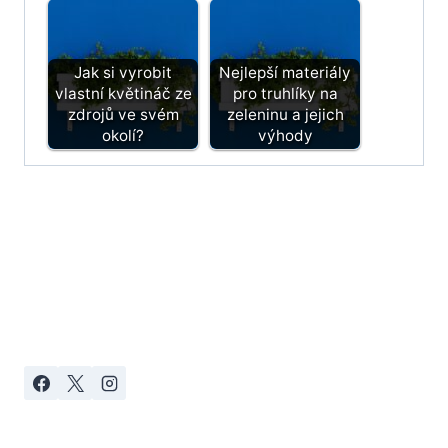
Jak si vyrobit
Nejlepší materiály
vlastní květináč ze
pro truhlíky na
zdrojů ve svém
zeleninu a jejich
okolí?
výhody