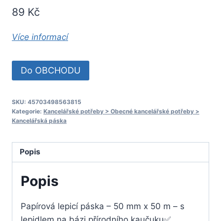
89
Kč
Více informací
Do OBCHODU
SKU:
45703498563815
Kategorie:
Kancelářské potřeby > Obecné kancelářské potřeby >
Kancelářská páska
Popis
Popis
Papírová lepicí páska – 50 mm x 50 m – s
lepidlem na bázi přírodního kaučuku✅