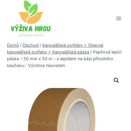
Přeskočit
na
obsah
Domů
/
Obchod
/
Kancelářské potřeby > Obecné
kancelářské potřeby > Kancelářská páska
/
Papírová lepicí
páska – 50 mm x 50 m – s lepidlem na bázi přírodního
kaučuku✅ Výrobce neuveden