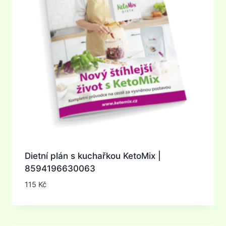
Dietní plán s kuchařkou KetoMix |
8594196630063
115
Kč