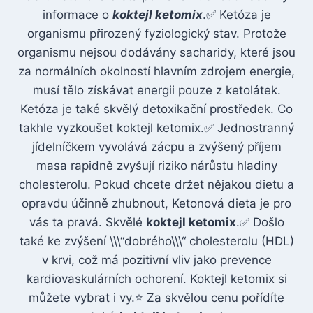
informace o
koktejl ketomix
.✅ Ketóza je
organismu přirozený fyziologický stav. Protože
organismu nejsou dodávány sacharidy, které jsou
za normálních okolností hlavním zdrojem energie,
musí tělo získávat energii pouze z ketolátek.
Ketóza je také skvělý detoxikační prostředek. Co
takhle vyzkoušet koktejl ketomix.✅ Jednostranný
jídelníčkem vyvolává zácpu a zvýšený příjem
masa rapidně zvyšují riziko nárůstu hladiny
cholesterolu. Pokud chcete držet nějakou dietu a
opravdu účinně zhubnout, Ketonová dieta je pro
vás ta pravá. Skvělé
koktejl ketomix
.✅ Došlo
také ke zvýšení \\\“dobrého\\\“ cholesterolu (HDL)
v krvi, což má pozitivní vliv jako prevence
kardiovaskulárních ochorení. Koktejl ketomix si
můžete vybrat i vy.⭐ Za skvělou cenu pořídíte