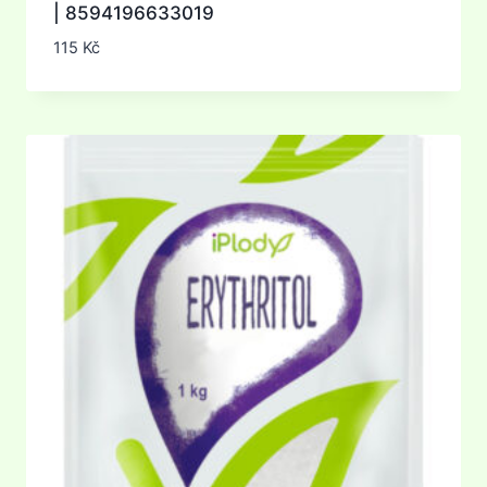
| 8594196633019
115
Kč