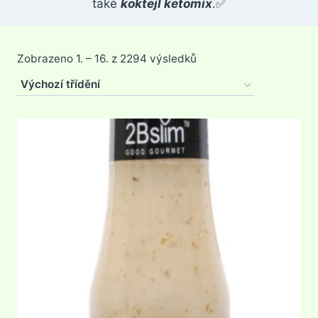
také
koktejl ketomix
.✅
Zobrazeno 1. – 16. z 2294 výsledků