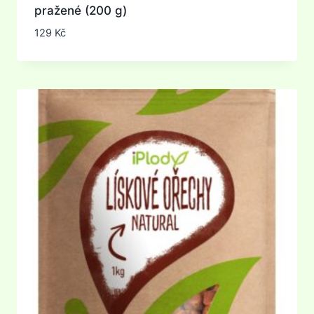
pražené (200 g)
129
Kč