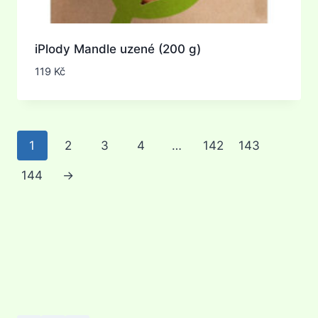
iPlody Mandle uzené (200 g)
119
Kč
1
2
3
4
…
142
143
144
→