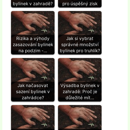
bylinek v zahradě?
pro úspěšný zisk
Rizika a výhody
Jak si vybrat
zasazování bylinek
správné množství
na podzim -…
bylinek pro truhlík?
Jak načasovat
Výsadba bylinek v
sazení bylinek v
zahradě: Proč je
zahrádce?
důležité mít…