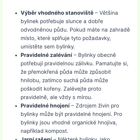
Výběr vhodného stanoviště
– Většina
bylinek potřebuje slunce a dobře
odvodněnou půdu. Pokud máte na zahradě
místo, které splňuje tyto požadavky,
umístěte sem bylinky.
Pravidelné zalévání
– Bylinky obecně
potřebují pravidelnou zálivku. Pamatujte si,
že přemokřená půda může způsobit
hnilobu, zatímco suchá půda může
poškodit kořeny. Zalévejte proto
pravidelně, ale vždy s mírou.
Pravidelné hnojení
– Zdrojem živin pro
bylinky může být pravidelné hnojení. Pro
bylinky jsou vhodné organické hnojiva,
například kompost.
Jarní rašení
– Některé bylinky, jako