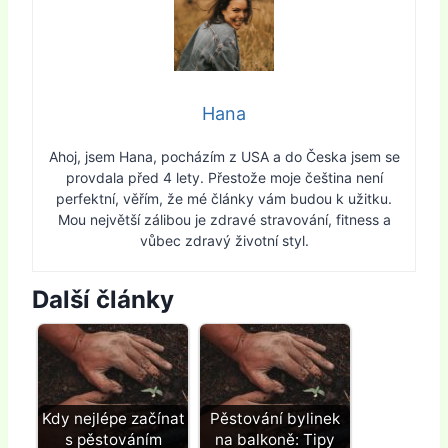
Hana
Ahoj, jsem Hana, pocházím z USA a do Česka jsem se
provdala před 4 lety. Přestože moje čeština není
perfektní, věřím, že mé články vám budou k užitku.
Mou největší zálibou je zdravé stravování, fitness a
vůbec zdravý životní styl.
Další články
Kdy nejlépe začínat
Pěstování bylinek
s pěstováním
na balkoně: Tipy