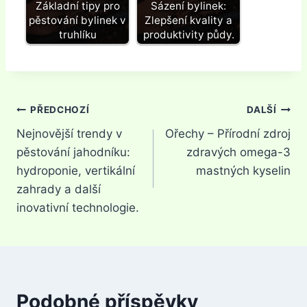
Základní tipy pro
Sázení bylinek:
pěstování bylinek v
Zlepšení kvality a
truhlíku
produktivity půdy.
Navigace
PŘEDCHOZÍ
DALŠÍ
Nejnovější trendy v
Ořechy – Přírodní zdroj
pro
pěstování jahodníku:
zdravých omega-3
příspěvek
hydroponie, vertikální
mastných kyselin
zahrady a další
inovativní technologie.
Podobné příspěvky