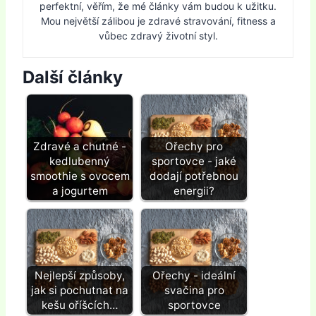
perfektní, věřím, že mé články vám budou k užitku.
Mou největší zálibou je zdravé stravování, fitness a
vůbec zdravý životní styl.
Další články
Zdravé a chutné -
Ořechy pro
kedlubenný
sportovce - jaké
smoothie s ovocem
dodají potřebnou
a jogurtem
energii?
Nejlepší způsoby,
Ořechy - ideální
jak si pochutnat na
svačina pro
kešu oříšcích…
sportovce