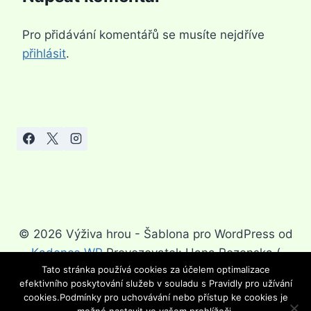
Pro přidávání komentářů se musíte nejdříve
přihlásit
.
© 2026 Výživa hrou - Šablona pro WordPress od
Kadence WP
Provozovatel: Hana Rozenska (
Tato stránka používá cookies za účelem optimalizace
Hanka.rozenska@seznam.cz)
efektivního poskytování služeb v souladu s Pravidly pro užívání
cookies.Podmínky pro uchovávání nebo přístup ke cookies je
možné nastavit ve vašem prohlížeči.