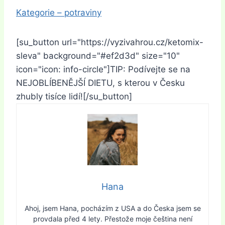
Kategorie – potraviny
[su_button url="https://vyzivahrou.cz/ketomix-
sleva" background="#ef2d3d" size="10"
icon="icon: info-circle"]TIP: Podívejte se na
NEJOBLÍBENĚJŠÍ DIETU, s kterou v Česku
zhubly tisíce lidí![/su_button]
Hana
Ahoj, jsem Hana, pocházím z USA a do Česka jsem se
provdala před 4 lety. Přestože moje čeština není