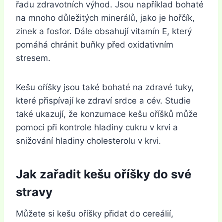
řadu zdravotních výhod. Jsou například bohaté
na mnoho důležitých minerálů, jako je hořčík,
zinek a fosfor. Dále obsahují vitamín E, který
pomáhá chránit buňky před oxidativním
stresem.
Kešu oříšky jsou také bohaté na zdravé tuky,
které přispívají ke zdraví srdce a cév. Studie
také ukazují, že konzumace kešu oříšků může
pomoci při kontrole hladiny cukru v krvi a
snižování hladiny cholesterolu v krvi.
Jak zařadit kešu oříšky do své
stravy
Můžete si kešu oříšky přidat do cereálií,