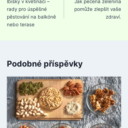
Ibišky v květináči –
Jak pečená zelenina
pro
rady pro úspěšné
pomůže zlepšit vaše
příspěvek
pěstování na balkóně
zdraví.
nebo terase
Podobné příspěvky