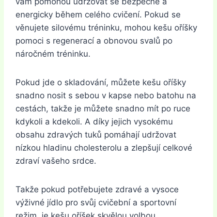
vám pomohou udržovat se bezpečně a
energicky během celého cvičení. Pokud se
věnujete silovému tréninku, mohou kešu oříšky
pomoci s regenerací a obnovou svalů po
náročném tréninku.
Pokud jde o skladování, můžete kešu oříšky
snadno nosit s sebou v kapse nebo batohu na
cestách, takže je můžete snadno mít po ruce
kdykoli a kdekoli. A díky jejich vysokému
obsahu zdravých tuků pomáhají udržovat
nízkou hladinu cholesterolu a zlepšují celkové
zdraví vašeho srdce.
Takže pokud potřebujete zdravé a vysoce
výživné jídlo pro svůj cvičební a sportovní
režim, je kešu oříšek skvělou volbou.