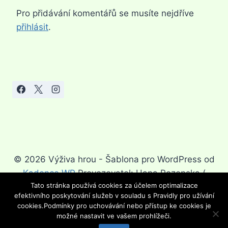
Pro přidávání komentářů se musíte nejdříve
přihlásit
.
© 2026 Výživa hrou - Šablona pro WordPress od
Kadence WP
Provozovatel: Hana Rozenska (
Tato stránka používá cookies za účelem optimalizace
Hanka.rozenska@seznam.cz)
efektivního poskytování služeb v souladu s Pravidly pro užívání
cookies.Podmínky pro uchovávání nebo přístup ke cookies je
možné nastavit ve vašem prohlížeči.