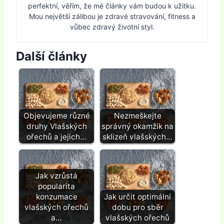
perfektní, věřím, že mé články vám budou k užitku.
Mou největší zálibou je zdravé stravování, fitness a
vůbec zdravý životní styl.
Další články
Objevujeme různé
Nezmeškejte
druhy Vlašských
správný okamžik na
ořechů a jejich…
sklizeň vlašských…
Jak vzrůstá
popularita
konzumace
Jak určit optimální
vlašských ořechů
dobu pro sběr
a…
vlašských ořechů