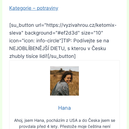
Kategorie – potraviny
[su_button url="https://vyzivahrou.cz/ketomix-
sleva" background="#ef2d3d" size="10"
icon="icon: info-circle"]TIP: Podívejte se na
NEJOBLÍBENĚJŠÍ DIETU, s kterou v Česku
zhubly tisíce lidí![/su_button]
Hana
Ahoj, jsem Hana, pocházím z USA a do Česka jsem se
provdala před 4 lety. Přestože moje čeština není