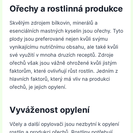
Ořechy a rostlinná produkce
Skvělým zdrojem bílkovin, minerálů a
esenciálních mastných kyselin jsou ořechy. Tyto
plody jsou preferované nejen kvůli svýmu
vynikajícímu nutričnímu obsahu, ale také kvůli
své využití v mnoha druzích receptů. Zdroje
ořechů však jsou vážně ohrožené kvůli jistým
faktorům, které ovlivňují růst rostlin. Jedním z
hlavních faktorů, který má vliv na produkci
ořechů, je jejich opylení.
Vyváženost opylení
Včely a další opylovači jsou nezbytní k opylení
rostlin a produkci ořechů. Rostliny potřebují