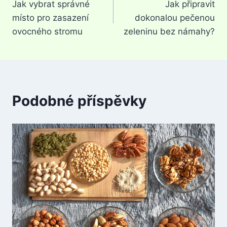
Jak vybrat správné
Jak připravit
pro
místo pro zasazení
dokonalou pečenou
příspěvek
ovocného stromu
zeleninu bez námahy?
Podobné příspěvky