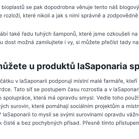
 bioplastů se pak dopodrobna věnuje tento náš blogový
e rozloží, které nikoli a jak s nimi správně a zodpovědně
ábí také řadu tuhých šamponů, které jsme ozkoušeli na 
u dost možná zamilujtete i vy, si můžete přečíst tady na
můžete u produktů laSaponaria s
tku v laSaponarii podporují místní malé farmáře, kteří
rdce. Tato síť se postupem času rozrostla a v laSaponari
o spolupráce, která má opravdu smysl. Vedle toho používa
ných surovin, které pomáhají sociálním projektům a mís
 laSaponarii to myslí se svými surovinami opravdu vážn
ak čisté a bez pochybných přísad. Přesně tímto přístupe