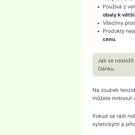
Používá z vel
obaly k větší
Všechny pro
Produkty ne
cenu
.
Jak se nesložit
článku.
Na zoubek tenzidů
můžete mrknout v
Pokud se rádi noř
sytetickými a pří