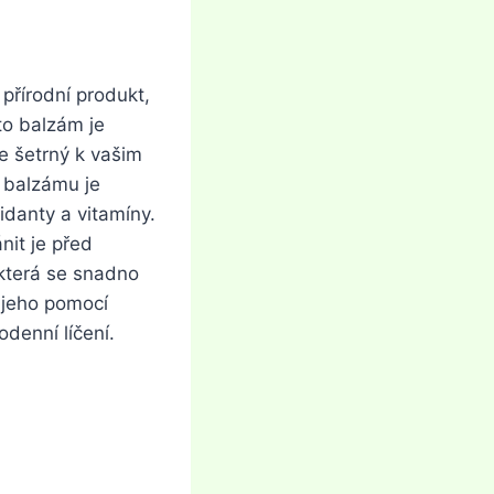
přírodní produkt,
to balzám je
e šetrný k vašim
o balzámu je
idanty a vitamíny.
nit je před
která se snadno
 jeho pomocí
denní líčení.