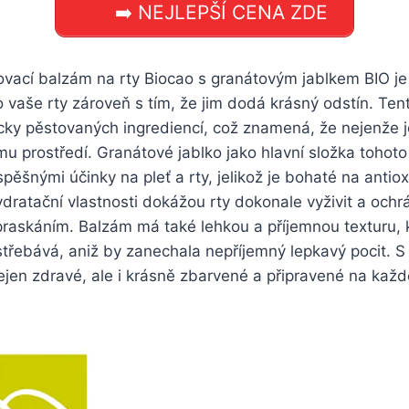
➡️ NEJLEPŠÍ CENA ZDE
vací balzám na rty Biocao s granátovým jablkem BIO je 
o vaše rty zároveň s tím, že jim dodá krásný odstín. Ten
cky pěstovaných ingrediencí, což znamená, že nejenže j
nímu prostředí. Granátové jablko jako hlavní složka tohot
ěšnými účinky na pleť a rty, jelikož je bohaté na antiox
ydratační vlastnosti dokážou rty dokonale vyživit a ochrá
raskáním. Balzám má také lehkou a příjemnou texturu, 
střebává, aniž by zanechala nepříjemný lepkavý pocit. S
jen zdravé, ale i krásně zbarvené a připravené na každo