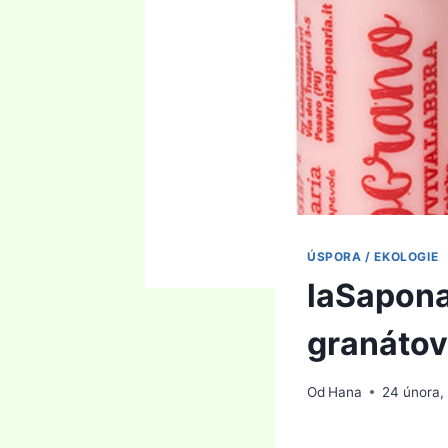
ÚSPORA / EKOLOGIE
laSapona
granátov
Od
Hana
24 února,