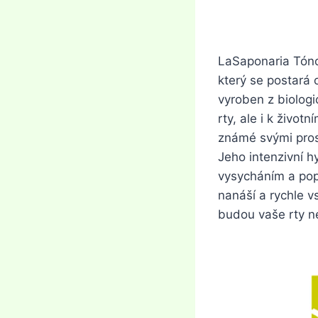
LaSaponaria Tóno
který se postará 
vyroben z biologi
rty, ale i k život
známé svými prosp
Jeho intenzivní h
vysycháním a pop
nanáší a rychle v
budou vaše rty ne