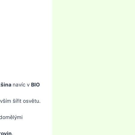
tšina
navíc v
BIO
vším šířit osvětu.
ědomělými
rovin
.