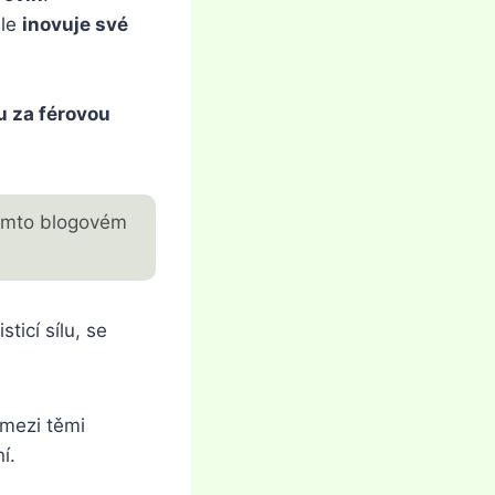
ále
inovuje své
u za férovou
 tomto blogovém
icí sílu, se
 mezi těmi
í.