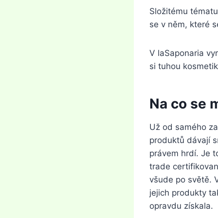
Složitému tématu
se v něm, které s
V laSaponaria vyr
si tuhou kosmetik
Na co se 
Už od samého začá
produktů dávají s
právem hrdí. Je t
trade certifikova
všude po světě. V
jejich produkty t
opravdu získala.