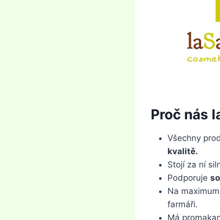
Proč nás l
Všechny prod
kvalitě.
Stojí za ní s
Podporuje
so
Na maximum
farmáři.
Má promaka