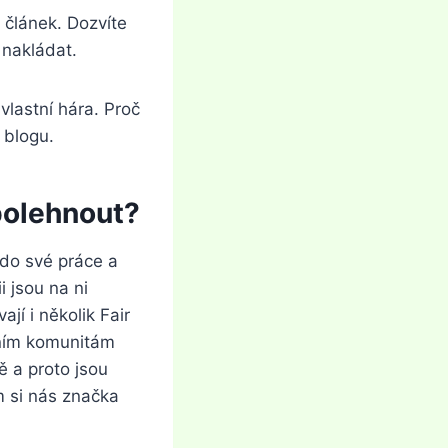
 článek. Dozvíte
 nakládat.
vlastní hára. Proč
 blogu.
polehnout?
 do své práce a
i jsou na ni
jí i několik Fair
tním komunitám
ě a proto jsou
m si nás značka