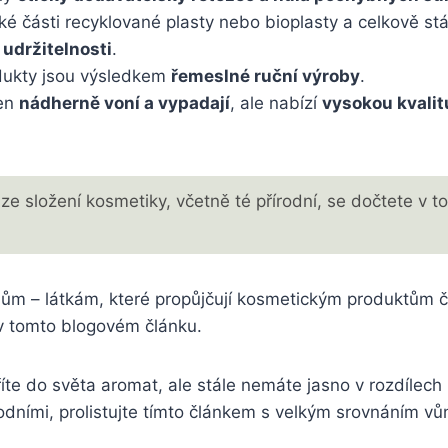
ké části recyklované plasty nebo bioplasty a celkově st
 udržitelnosti
.
dukty jsou výsledkem
řemeslné ruční výroby
.
jen
nádherně voní a vypadají
, ale nabízí
vysokou kvalit
 ze složení kosmetiky, včetně té přírodní, se dočtete v
m – látkám, které propůjčují kosmetickým produktům čist
 tomto blogovém článku.
íte do světa aromat, ale stále nemáte jasno v rozdílech
rodními, prolistujte tímto článkem s velkým srovnáním vůn