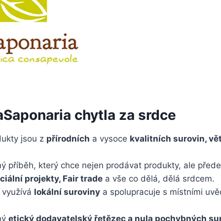
aSaponaria chytla za srdce
ukty jsou z
přírodních
a vysoce
kvalitních surovin, vě
ilný příběh, který chce nejen prodávat produkty, ale přede
ciální projekty, Fair trade
a vše co dělá, dělá srdcem.
 využívá
lokální suroviny
a spolupracuje s místními uv
ný
etický dodavatelský řetězec a nula pochybných su