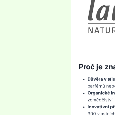
Proč je zn
Důvěra v sílu
parfémů nebo
Organické i
zemědělství.
Inovativní př
300 vlastních