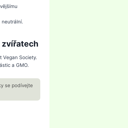
avějšímu
 neutrální.
 zvířatech
át Vegan Society.
částic a GMO.
ky se podívejte