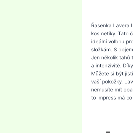
Řasenka Lavera L
kosmetiky. Tato č
ideální volbou pr
složkám. S objem
Jen několik tahů 
a intenzivitě. Dí
Můžete si být ji
vaší pokožky. Lav
nemusíte mít obav
to Impress má co 