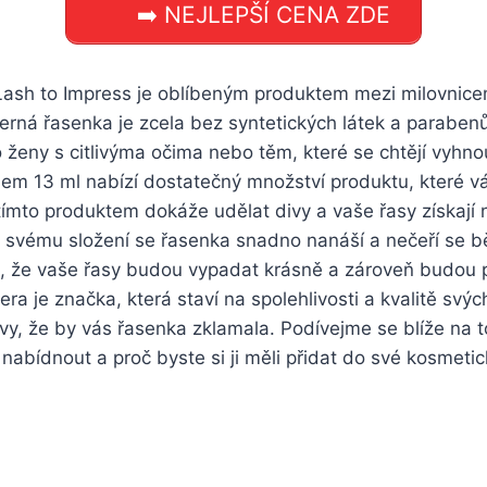
➡️ NEJLEPŠÍ CENA ZDE
ash to Impress je oblíbeným produktem mezi milovnicem
erná řasenka je zcela bez syntetických látek a parabenů,
o ženy s citlivýma očima nebo těm, které se chtějí vyh
em 13 ml nabízí dostatečný množství produktu, které v
tímto produktem dokáže udělat divy a vaše řasy získají
ky svému složení se řasenka snadno nanáší a nečeří se 
sti, že vaše řasy budou vypadat krásně a zároveň budou 
era je značka, která staví na spolehlivosti a kvalitě svýc
y, že by vás řasenka zklamala. Podívejme se blíže na t
nabídnout a proč byste si ji měli přidat do své kosmetic