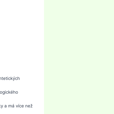
ntetických
logického
ky a má více než