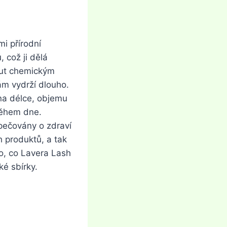
i přírodní
 což ji dělá
nout chemickým
ám vydrží dlouho.
 na délce, objemu
během dne.
pečovány o zdraví
h produktů, a tak
o, co Lavera Lash
ké sbírky.