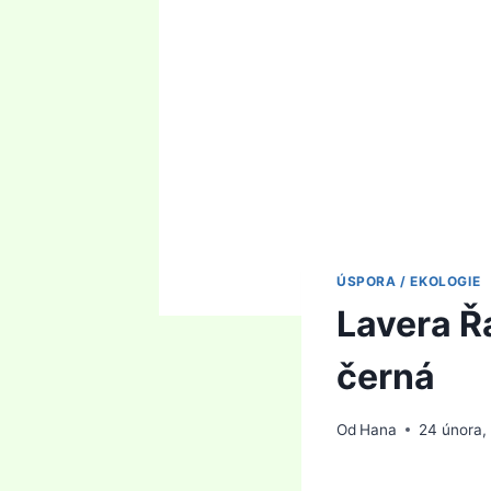
ÚSPORA / EKOLOGIE
Lavera Ř
černá
Od
Hana
24 února,