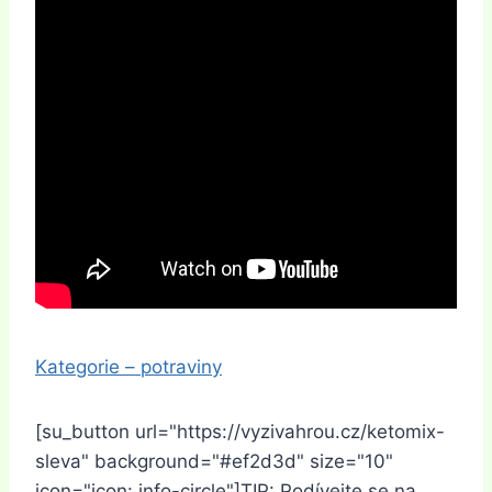
Kategorie – potraviny
[su_button url="https://vyzivahrou.cz/ketomix-
sleva" background="#ef2d3d" size="10"
icon="icon: info-circle"]TIP: Podívejte se na