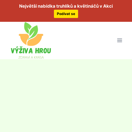
Největší nabídka truhlíků a květináčů v Akci
Podívat se
Přeskočit
na
obsah