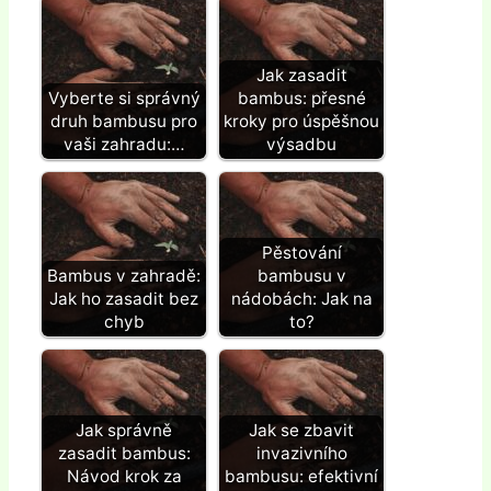
Jak zasadit
Vyberte si správný
bambus: přesné
druh bambusu pro
kroky pro úspěšnou
vaši zahradu:…
výsadbu
Pěstování
Bambus v zahradě:
bambusu v
Jak ho zasadit bez
nádobách: Jak na
chyb
to?
Jak správně
Jak se zbavit
zasadit bambus:
invazivního
Návod krok za
bambusu: efektivní