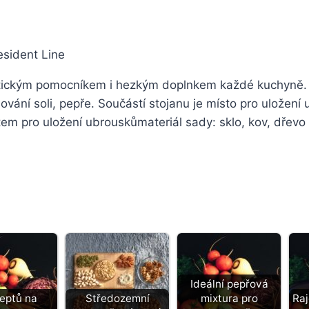
sident Line
tickým pomocníkem i hezkým doplnkem každé kuchyně. 
hování soli, pepře. Součástí stojanu je místo pro ulože
em pro uložení ubrouskůmateriál sady: sklo, kov, dřevo
Ideální pepřová
ceptů na
Středozemní
mixtura pro
Raj