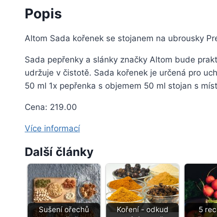
Popis
Altom Sada kořenek se stojanem na ubrousky Pre
Sada pepřenky a slánky značky Altom bude prak
udržuje v čistotě. Sada kořenek je určená pro uc
50 ml 1x pepřenka s objemem 50 ml stojan s míst
Cena: 219.00
Více informací
Další články
Sušení ořechů
Koření - odkud
5 re