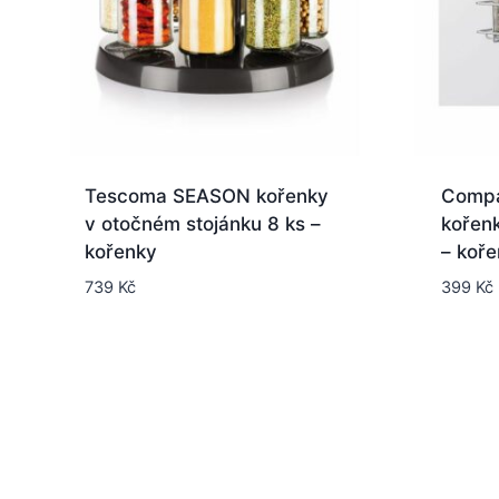
Tescoma SEASON kořenky
Compa
v otočném stojánku 8 ks –
kořenk
kořenky
– koř
739
Kč
399
Kč