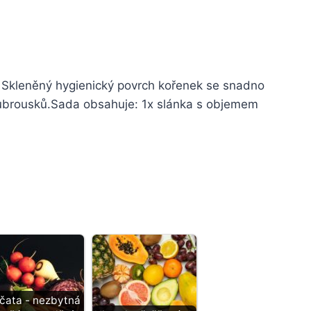
Skleněný hygienický povrch kořenek se snadno
ní ubrousků.Sada obsahuje: 1x slánka s objemem
čata - nezbytná