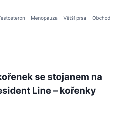
Testosteron
Menopauza
Větší prsa
Obchod
kořenek se stojanem na
sident Line – kořenky