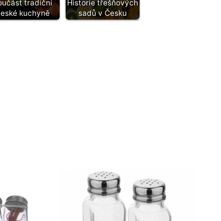
oučást tradiční
Historie třešňových
eské kuchyně
sadů v Česku