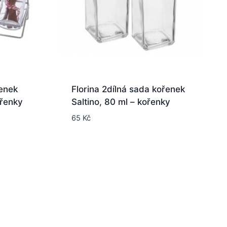
řenek
Florina 2dílná sada kořenek
ořenky
Saltino, 80 ml – kořenky
65
Kč