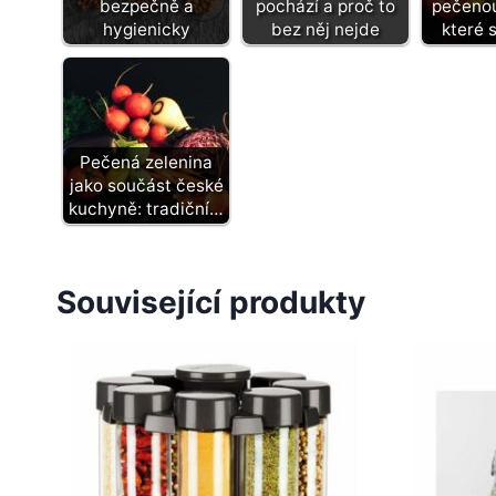
bezpečně a
pochází a proč to
pečenou
hygienicky
bez něj nejde
které s
Pečená zelenina
jako součást české
kuchyně: tradiční…
Související produkty