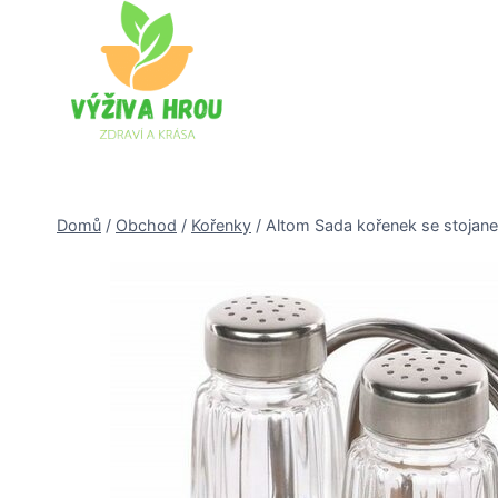
Přeskočit
na
obsah
Domů
/
Obchod
/
Kořenky
/
Altom Sada kořenek se stojane