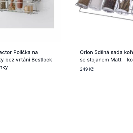
ctor Polička na
Orion 5dílná sada ko
y bez vrtání Bestlock
se stojanem Matt – k
enky
249
Kč