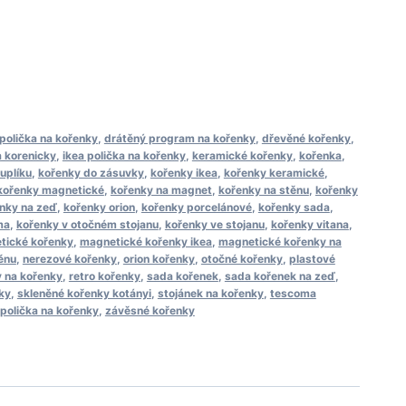
polička na kořenky
,
drátěný program na kořenky
,
dřevěné kořenky
,
a korenicky
,
ikea polička na kořenky
,
keramické kořenky
,
kořenka
,
uplíku
,
kořenky do zásuvky
,
kořenky ikea
,
kořenky keramické
,
kořenky magnetické
,
kořenky na magnet
,
kořenky na stěnu
,
kořenky
nky na zeď
,
kořenky orion
,
kořenky porcelánové
,
kořenky sada
,
ma
,
kořenky v otočném stojanu
,
kořenky ve stojanu
,
kořenky vitana
,
tické kořenky
,
magnetické kořenky ikea
,
magnetické kořenky na
ěnu
,
nerezové kořenky
,
orion kořenky
,
otočné kořenky
,
plastové
y na kořenky
,
retro kořenky
,
sada kořenek
,
sada kořenek na zeď
,
ky
,
skleněné kořenky kotányi
,
stojánek na kořenky
,
tescoma
polička na kořenky
,
závěsné kořenky