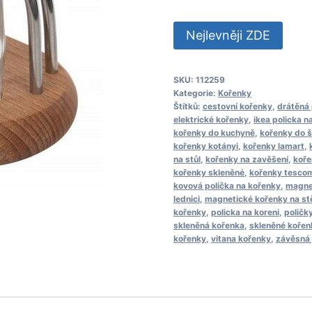
Nejlevněji ZDE
SKU:
112259
Kategorie:
Kořenky
Štítků:
cestovní kořenky
,
drátěná 
elektrické kořenky
,
ikea policka n
kořenky do kuchyně
,
kořenky do š
kořenky kotányi
,
kořenky lamart
,
na stůl
,
kořenky na zavěšení
,
koře
kořenky skleněné
,
kořenky tesco
kovová polička na kořenky
,
magne
lednici
,
magnetické kořenky na st
kořenky
,
policka na koreni
,
poličk
skleněná kořenka
,
skleněné kořen
kořenky
,
vitana kořenky
,
závěsná 