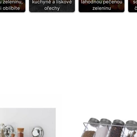
 zeleninu,
kuchyně a lískové
lahodnou pečenou
s
i oblíbíte
ořechy
zeleninu
č