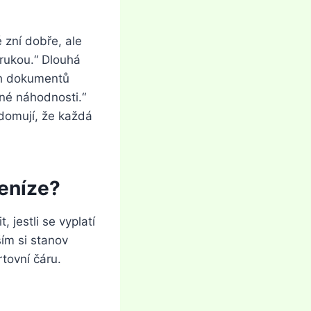
 zní dobře, ale
árukou.“ Dlouhá
ch dokumentů
né náhodnosti.“
ědomují, že každá
peníze?
 jestli se vyplatí
ším si stanov
rtovní čáru.