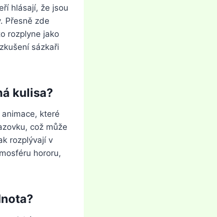
í hlásají, že jsou
y. Přesně zde
to rozplyne jako
 zkušení sázkaři
ná kulisa?
 animace, které
razovku, což může
k rozplývají v
mosféru hororu,
dnota?