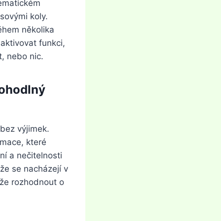
tematickém
sovými koly.
během několika
ktivovat funkci,
, nebo nic.
pohodlný
 bez výjimek.
imace, které
í a nečitelnosti
 že se nacházejí v
může rozhodnout o