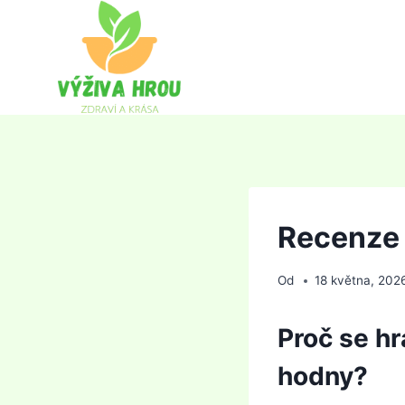
Přeskočit
na
obsah
Recenze 
Od
18 května, 202
Proč se hrá
hodny?