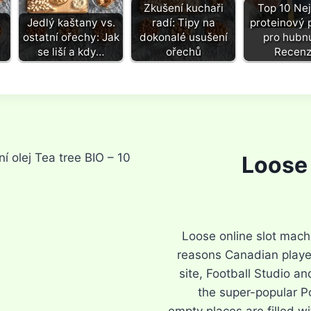
Zkušení kuchaři
Top 10 Nej
Jedlý kaštany vs.
radí: Tipy na
proteinový 
ostatní ořechy: Jak
dokonalé usušení
pro hubnu
se liší a kdy…
ořechů
Recen
í olej Tea tree BIO – 10
Loose 
Loose online slot mach
reasons Canadian player
site, Football Studio an
the super-popular P