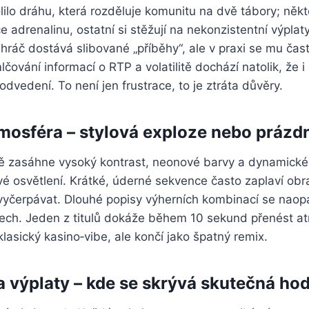
lilo dráhu, která rozděluje komunitu na dvě tábory; někteř
ce adrenalinu, ostatní si stěžují na nekonzistentní výplat
hráč dostává slibované „příběhy“, ale v praxi se mu čas
čování informací o RTP a volatilitě dochází natolik, že i
odvedení. To není jen frustrace, to je ztráta důvěry.
tmosféra – stylová exploze nebo prázd
tě zasáhne vysoký kontrast, neonové barvy a dynamické
vé osvětlení. Krátké, úderné sekvence často zaplaví ob
vyčerpávat. Dlouhé popisy výherních kombinací se naopa
ech. Jeden z titulů dokáže během 10 sekund přenést at
klasický kasino‑vibe, ale končí jako špatný remix.
 výplaty – kde se skrývá skutečná ho