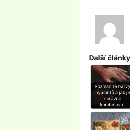
Další článk
Rozmanité barv
hyacintů a jak je
správně
kombinovat