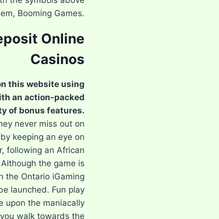
ith the symbols above
hem, Booming Games.
eposit Online
Casinos
on this website using
ith an action-packed
ty of bonus features.
they never miss out on
s by keeping an eye on
, following an African
. Although the game is
n the Ontario iGaming
 be launched. Fun play
ze upon the maniacally
 you walk towards the