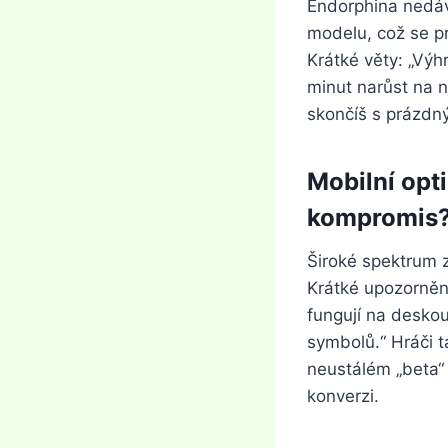
Endorphina nedáv
modelu, což se pr
Krátké věty: „Výh
minut narůst na n
skončíš s prázdný
Mobilní opt
kompromis
Široké spektrum z
Krátké upozorněn
fungují na deskou
symbolů.“ Hráči t
neustálém „beta“ 
konverzi.