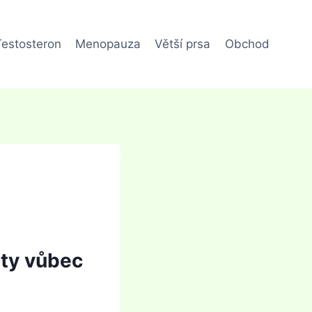
Testosteron
Menopauza
Větší prsa
Obchod
loty vůbec