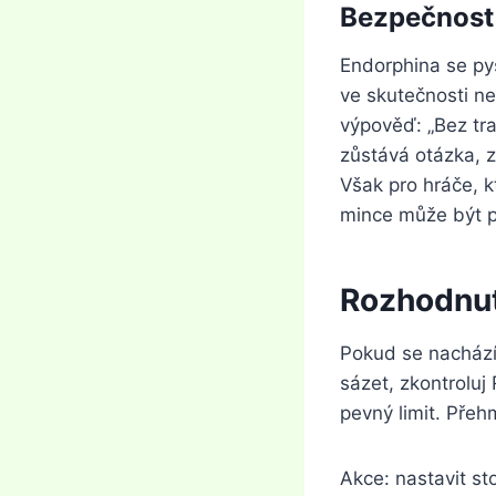
Bezpečnost 
Endorphina se pyš
ve skutečnosti ne
výpověď: „Bez tr
zůstává otázka, z
Však pro hráče, k
mince může být p
Rozhodnutí
Pokud se nacházíš 
sázet, zkontrolu
pevný limit. Přeh
Akce: nastavit st