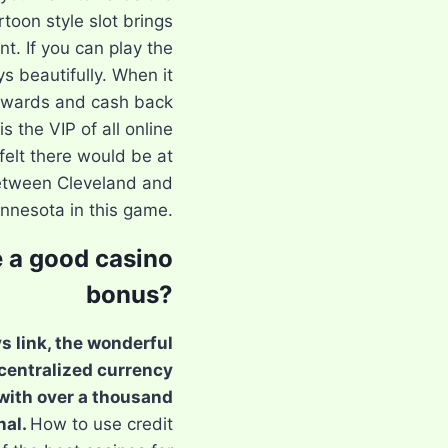
rtoon style slot brings
t. If you can play the
ays beautifully. When it
wards and cash back
s the VIP of all online
elt there would be at
between Cleveland and
nnesota in this game.
 a good casino
bonus?
s link, the wonderful
ecentralized currency
with over a thousand
nal.
How to use credit