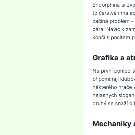
Endorphina si zvo
to čerstvé inhala
začíná problém – 
pára. Navíc k zaml
končí s pocitem p
Grafika a a
Na první pohled 
připomínají klubo
některého hráče 
nejasných slogan
druhý se snaží o 
Mechaniky a