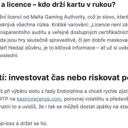
a licence – kdo drží kartu v rukou?
ní licencí od Malta Gaming Authority, což je slovo, které
skrývá všechna rizika. Krátké varování: „Licence není z
ansparentního auditu a veřejně dostupných certifikační
da jsou hry skutečně spravedlivé, či jen dobře maskova
teří hledají důvěru, je to klíčová informace – ať už si uv
oslední.
: investovat čas nebo riskovat 
při výběru slotu z řady Endorphina a chceš rychle zjistit,
j RTP na
kasinorecenze.com
, porovnej volatilitu a předev
matni to a uvidíš, že i tak se můžeš dostat zpátky na sta
op‑loss a držet se ho.