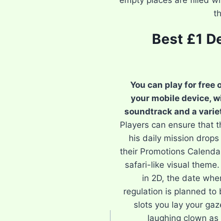
empty places are filled w
t
Best £1 D
You can play for free 
your mobile device, w
soundtrack and a varie
Players can ensure that 
his daily mission drop
their Promotions Calendar
safari-like visual theme
in 2D, the date whe
regulation is planned to
slots you lay your ga
laughing clown as