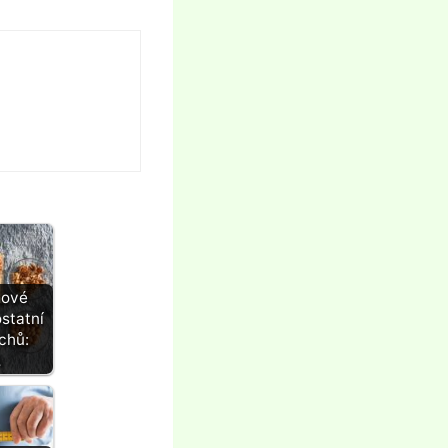
ové
statní
chů:
…