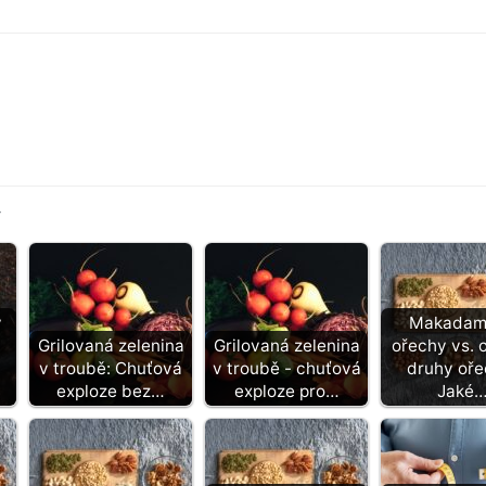
y
y
Makadam
Grilovaná zelenina
Grilovaná zelenina
ořechy vs. o
v troubě: Chuťová
v troubě - chuťová
druhy oře
exploze bez…
exploze pro…
Jaké