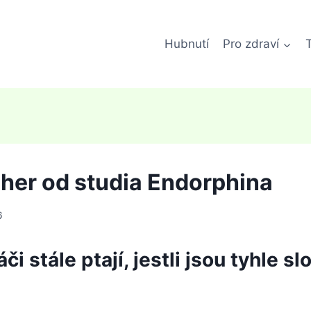
Hubnutí
Pro zdraví
her od studia Endorphina
6
či stále ptají, jestli jsou tyhle s