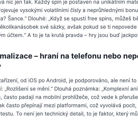
á nic jen tak. Každý spin je postaven na unikátním ma
ojevuje vysokými volatilními čísly a neprůhlednými bonu
ra? Šance.“ Dlouhé: „Když se spustí free spins, můžeš 
ěkolikanásobek své sázky, avšak pokud se ti nepovede a
m účtem.“ A to je ta krutá pravda – hry jsou buď jackpot
imalizace – hraní na telefonu nebo ne
?
ařízení, od iOS po Android, je podporováno, ale není to
í: „Rozlišení se mění.“ Dlouhá poznámka: „Komplexní an
, často padají na mobilní prohlížeče, což vede k přerušen
ak často přepínají mezi platformami, což vyvolává pocit,
testu. To není jen technický detail, to je faktor, který 