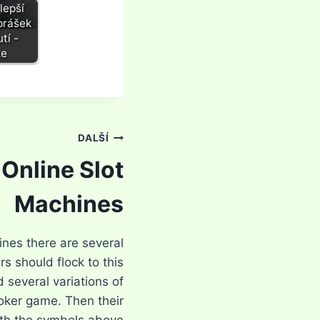
lepší
prášek
tí -
ze
DALŠÍ
Online Slot
Machines
ines there are several
s should flock to this
d several variations of
oker game. Then their