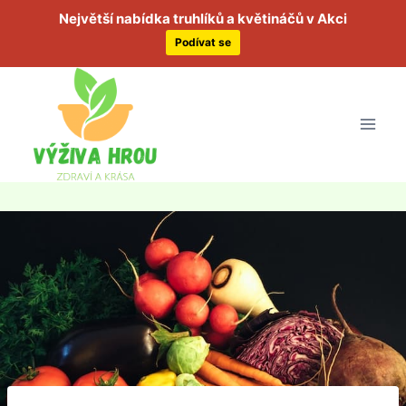
Největší nabídka truhlíků a květináčů v Akci
Podívat se
Přeskočit
na
obsah