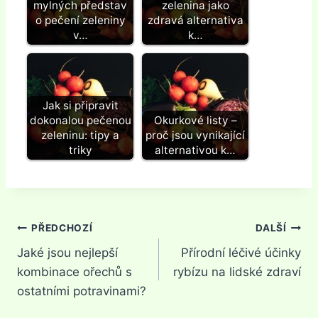
mylných představ
zelenina jako
o pečení zeleniny
zdravá alternativa
v…
k…
Jak si připravit
dokonalou pečenou
Okurkové listy –
zeleninu: tipy a
proč jsou vynikající
triky
alternativou k…
Navigace
PŘEDCHOZÍ
DALŠÍ
Jaké jsou nejlepší
Přírodní léčivé účinky
pro
kombinace ořechů s
rybízu na lidské zdraví
příspěvek
ostatními potravinami?