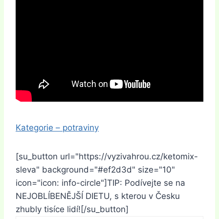
Kategorie – potraviny
[su_button url="https://vyzivahrou.cz/ketomix-
sleva" background="#ef2d3d" size="10"
icon="icon: info-circle"]TIP: Podívejte se na
NEJOBLÍBENĚJŠÍ DIETU, s kterou v Česku
zhubly tisíce lidí![/su_button]