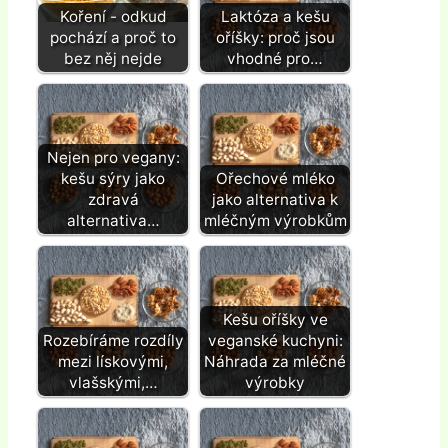
Koření - odkud
Laktóza a kešu
pochází a proč to
oříšky: proč jsou
bez něj nejde
vhodné pro…
Nejen pro vegany:
kešu sýry jako
Ořechové mléko
zdravá
jako alternativa k
alternativa…
mléčným výrobkům
Kešu oříšky ve
Rozebíráme rozdíly
veganské kuchyni:
mezi lískovými,
Náhrada za mléčné
vlašskými,…
výrobky