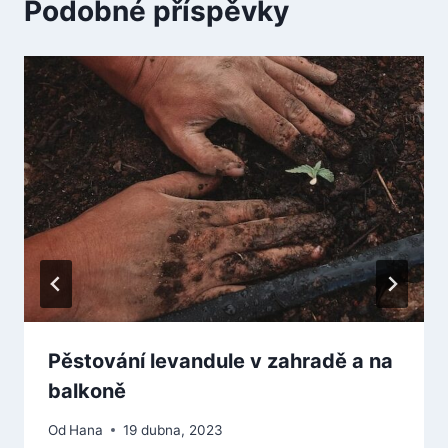
Podobné příspěvky
Pěstování levandule v zahradě a na
balkoně
Od
Hana
19 dubna, 2023