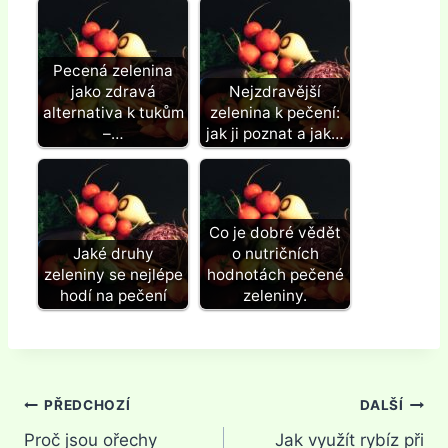
Pecená zelenina
jako zdravá
Nejzdravější
alternativa k tukům
zelenina k pečení:
–…
jak ji poznat a jak…
Co je dobré vědět
Jaké druhy
o nutričních
zeleniny se nejlépe
hodnotách pečené
hodí na pečení
zeleniny.
Navigace
PŘEDCHOZÍ
DALŠÍ
Proč jsou ořechy
Jak využít rybíz při