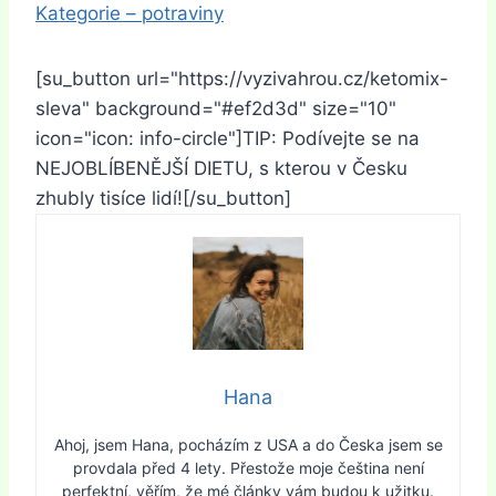
Kategorie – potraviny
[su_button url="https://vyzivahrou.cz/ketomix-
sleva" background="#ef2d3d" size="10"
icon="icon: info-circle"]TIP: Podívejte se na
NEJOBLÍBENĚJŠÍ DIETU, s kterou v Česku
zhubly tisíce lidí![/su_button]
Hana
Ahoj, jsem Hana, pocházím z USA a do Česka jsem se
provdala před 4 lety. Přestože moje čeština není
perfektní, věřím, že mé články vám budou k užitku.