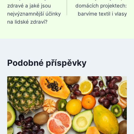
pro
zdravé a jaké jsou
domácích projektech:
příspěvek
nejvýznamnější účinky
barvíme textil i vlasy
na lidské zdraví?
Podobné příspěvky