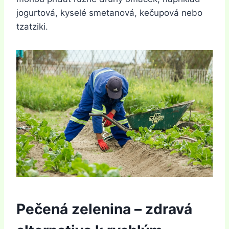
jogurtová, kyselé smetanová, kečupová nebo
tzatziki.
Pečená zelenina – zdravá