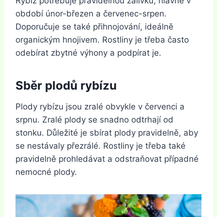
Rybíz potřebuje pravidelnou zálivku, hlavně v
období únor-březen a červenec-srpen.
Doporučuje se také přihnojování, ideálně
organickým hnojivem. Rostliny je třeba často
odebírat zbytné výhony a podpírat je.
Sběr plodů rybízu
Plody rybízu jsou zralé obvykle v červenci a
srpnu. Zralé plody se snadno odtrhají od
stonku. Důležité je sbírat plody pravidelně, aby
se nestávaly přezrálé. Rostliny je třeba také
pravidelně prohledávat a odstraňovat případné
nemocné plody.