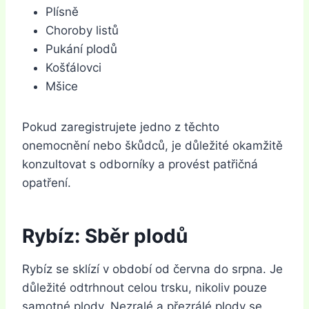
Plísně
Choroby listů
Pukání plodů
Košťálovci
Mšice
Pokud zaregistrujete jedno z těchto
onemocnění nebo škůdců, je důležité okamžitě
konzultovat s odborníky a provést patřičná
opatření.
Rybíz: Sběr plodů
Rybíz se sklízí v období od června do srpna. Je
důležité odtrhnout celou trsku, nikoliv pouze
samotné plody. Nezralé a přezrálé plody se