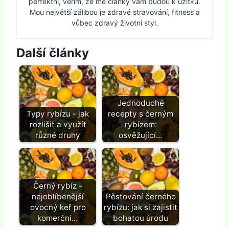
perfektní, věřím, že mé články vám budou k užitku.
Mou největší zálibou je zdravé stravování, fitness a
vůbec zdravý životní styl.
Další články
Jednoduché
Typy rybízu - jak
recepty s černým
rozlišit a využít
rybízem:
různé druhy
osvěžující…
Černý rybíz -
nejoblíbenější
Pěstování černého
ovocný keř pro
rybízu: jak si zajistit
komerční…
bohatou úrodu