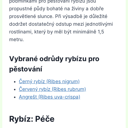
podmínkami pro pěstování rybízu jsou
propustné půdy bohaté na živiny a dobře
prosvětlené slunce. Při výsadbě je důležité
dodržet dostatečný odstup mezi jednotlivými
rostlinami, který by měl být minimálně 1,5
metru.
Vybrané odrůdy rybízu pro
pěstování
Černý rybíz (Ribes nigrum)
Červený rybíz (Ribes rubrum)
Angrešt (Ribes uva-crispa)
Rybíz: Péče