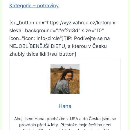
Kategorie – potraviny
[su_button url="https://vyzivahrou.cz/ketomix-
sleva" background="#ef2d3d" size="10"
icon="icon: info-circle"]TIP: Podívejte se na
NEJOBLÍBENĚJŠÍ DIETU, s kterou v Česku
zhubly tisíce lidí![/su_button]
Hana
Ahoj, jsem Hana, pocházím z USA a do Česka jsem se
provdala před 4 lety. Přestože moje čeština není