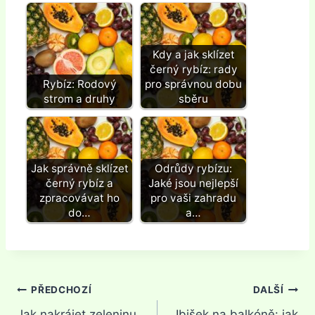
Kdy a jak sklízet
černý rybíz: rady
Rybíz: Rodový
pro správnou dobu
strom a druhy
sběru
Jak správně sklízet
Odrůdy rybízu:
černý rybíz a
Jaké jsou nejlepší
zpracovávat ho
pro vaši zahradu
do…
a…
Navigace
PŘEDCHOZÍ
DALŠÍ
Jak nakrájet zeleninu
Ibišek na balkóně: jak