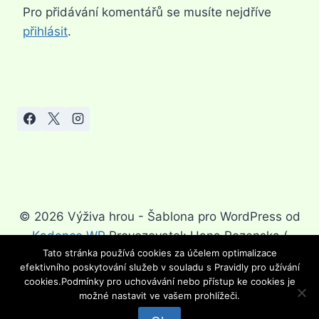
Pro přidávání komentářů se musíte nejdříve
přihlásit
.
© 2026 Výživa hrou - Šablona pro WordPress od
Kadence WP
Provozovatel: Hana Rozenska (
Tato stránka používá cookies za účelem optimalizace
Hanka.rozenska@seznam.cz)
efektivního poskytování služeb v souladu s Pravidly pro užívání
cookies.Podmínky pro uchovávání nebo přístup ke cookies je
možné nastavit ve vašem prohlížeči.
☑️ Nejoblíbenější dieta za Akční cenu!