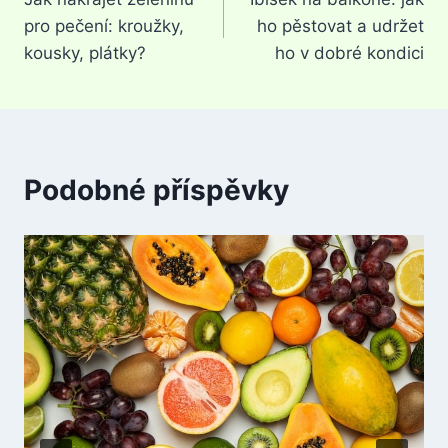
pro
pro pečení: kroužky,
ho pěstovat a udržet
příspěvek
kousky, plátky?
ho v dobré kondici
Podobné příspěvky