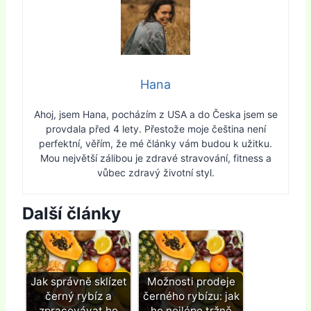
Hana
Ahoj, jsem Hana, pocházím z USA a do Česka jsem se
provdala před 4 lety. Přestože moje čeština není
perfektní, věřím, že mé články vám budou k užitku.
Mou největší zálibou je zdravé stravování, fitness a
vůbec zdravý životní styl.
Další články
Jak správně sklízet
Možnosti prodeje
černý rybíz a
černého rybízu: jak
zpracovávat ho
ho nejlépe tržně