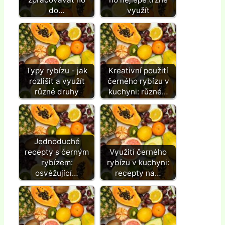
do…
využít
Typy rybízu - jak
Kreativní použití
rozlišit a využít
černého rybízu v
různé druhy
kuchyni: různé…
Jednoduché
recepty s černým
Využití černého
rybízem:
rybízu v kuchyni:
osvěžující…
recepty na…