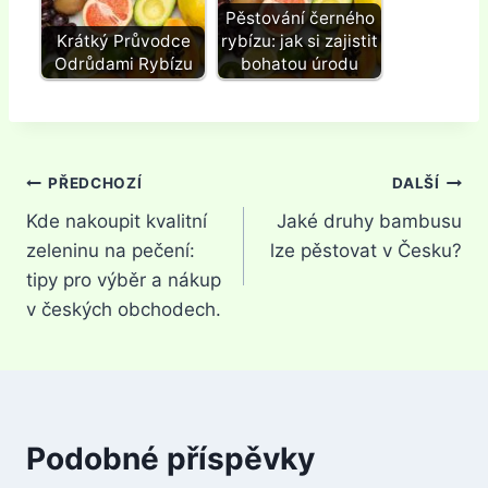
Pěstování černého
Krátký Průvodce
rybízu: jak si zajistit
Odrůdami Rybízu
bohatou úrodu
Navigace
PŘEDCHOZÍ
DALŠÍ
Kde nakoupit kvalitní
Jaké druhy bambusu
pro
zeleninu na pečení:
lze pěstovat v Česku?
příspěvek
tipy pro výběr a nákup
v českých obchodech.
Podobné příspěvky