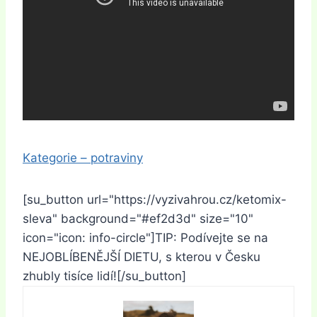
Kategorie – potraviny
[su_button url="https://vyzivahrou.cz/ketomix-
sleva" background="#ef2d3d" size="10"
icon="icon: info-circle"]TIP: Podívejte se na
NEJOBLÍBENĚJŠÍ DIETU, s kterou v Česku
zhubly tisíce lidí![/su_button]