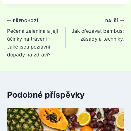
Navigace
PŘEDCHOZÍ
DALŠÍ
Pečená zelenina a její
Jak ořezávat bambus:
pro
účinky na trávení –
zásady a techniky.
příspěvek
Jaké jsou pozitivní
dopady na zdraví?
Podobné příspěvky