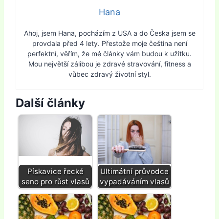
Hana
Ahoj, jsem Hana, pocházím z USA a do Česka jsem se
provdala před 4 lety. Přestože moje čeština není
perfektní, věřím, že mé články vám budou k užitku.
Mou největší zálibou je zdravé stravování, fitness a
vůbec zdravý životní styl.
Další články
Pískavice řecké
Ultimátní průvodce
seno pro růst vlasů
vypadáváním vlasů