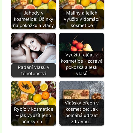
Jahody v
Maliny a jejich
kosmetice: Účinky
využití v domácí
na pokožku a vlasy
kosmetice
Využití rajčat v
kosmetice - zdravá
Padání vlasů v
pokožka a lesk
těhotenství
vlasů
Vlašský ořech v
Rybíz v kosmetice
kosmetice: Jak
– jak využít jeho
pomáhá udržet
účinky na…
zdravou…