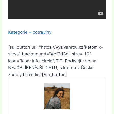
Kategorie – potraviny
[su_button url="https://vyzivahrou.cz/ketomix-
sleva" background="#ef2d3d" size="10"
icon="icon: info-circle"]TIP: Podívejte se na
NEJOBLÍBENĚJŠÍ DIETU, s kterou v Česku
zhubly tisíce lidí![/su_button]