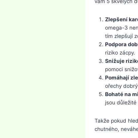
vám 5 skvělých dů
Zlepšení kar
omega-3 nena
tím zlepšují 
Podpora dobr
riziko zácpy.
Snižuje rizi
pomoci snižov
Pomáhají zl
ořechy dobrý
Bohaté na mi
jsou důležité
Takže pokud hledá
chutného, neváhej