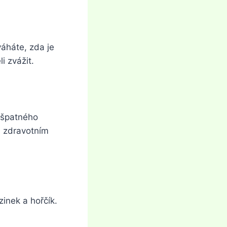
váháte, zda je
i zvážit.
u špatného
m zdravotním
zinek a hořčík.