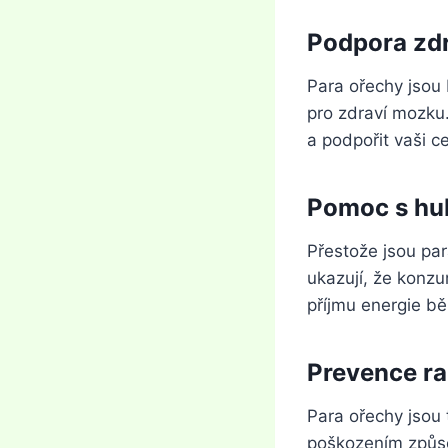
Podpora zd
Para ořechy jsou
pro zdraví mozku
a podpořit vaši 
Pomoc s hu
Přestože jsou par
ukazují, že konz
příjmu energie b
Prevence r
Para ořechy jsou 
poškozením způso