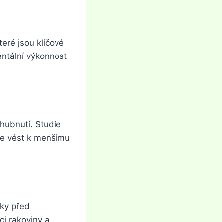
eré jsou klíčové
ntální výkonnost
hubnutí. Studie
že vést k menšímu
ňky před
i rakoviny a