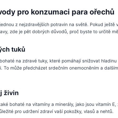
vody pro konzumaci para ořechů
jednou z nejzdravějších potravin na světě. Pokud ještě 
ravy, zde je pět dobrých důvodů, proč byste to určitě měl
ých tuků
 bohaté na zdravé tuky, které pomáhají snižovat hladin
rvi. To může předcházet srdečním onemocněním a další
j živin
také bohaté na vitamíny a minerály, jako jsou vitamín E, 
důležité pro udržení zdraví vaší pokožky, vlasů a nehtů.