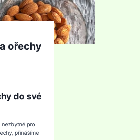
ra ořechy
chy do své
u nezbytné pro
echy, přinášíme