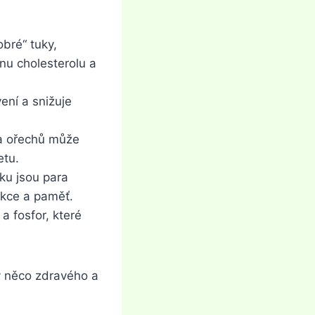
bré“ tuky,
nu cholesterolu a
ení a snižuje
a ořechů může
etu.
ku jsou para
nkce a paměť.
a fosfor, které
vy něco zdravého a