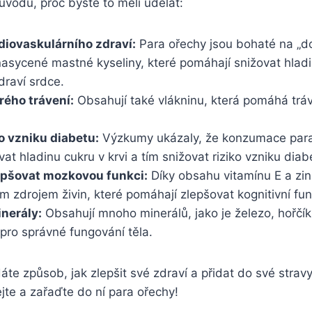
vodů, proč byste to měli udělat:
diovaskulárního zdraví:
Para ořechy jsou bohaté na „do
sycené mastné kyseliny, které pomáhají snižovat hladi
zdraví srdce.
ého trávení:
Obsahují také vlákninu, která pomáhá tráv
ko vzniku diabetu:
Výzkumy ukázaly, že konzumace par
at hladinu cukru v krvi a tím snižovat riziko vzniku diab
epšovat mozkovou funkci:
Díky obsahu vitamínu E a zin
m zdrojem živin, které pomáhají zlepšovat kognitivní fu
nerály:
Obsahují mnoho minerálů, jako je železo, hořčík 
 pro správné fungování těla.
te způsob, jak zlepšit své zdraví a přidat do své stra
te a zařaďte do ní para ořechy!