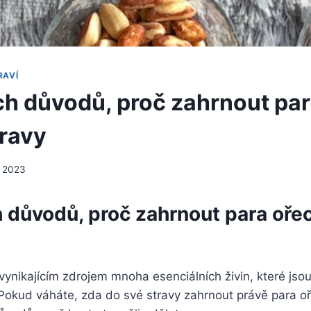
RAVÍ
ch důvodů, proč zahrnout pa
travy
, 2023
h důvodů, proč zahrnout para oře
vynikajícím zdrojem mnoha esenciálních živin, které jso
Pokud váháte, zda do své stravy zahrnout právě para oř