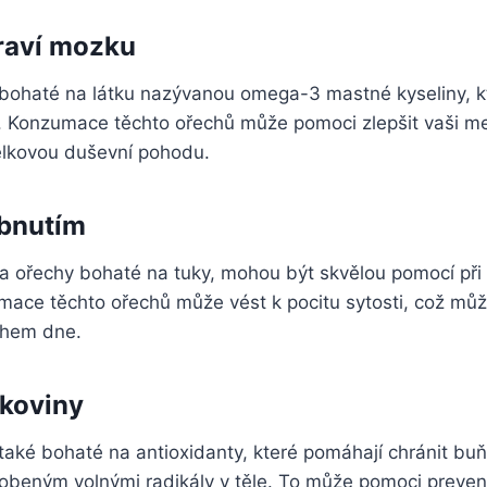
raví mozku
 bohaté na látku nazývanou omega-3 mastné kyseliny, kt
. Konzumace těchto ořechů může pomoci zlepšit vaši me
celkovou duševní pohodu.
bnutím
a ořechy bohaté na tuky, mohou být skvělou pomocí při 
umace těchto ořechů může vést k pocitu sytosti, což mů
ěhem dne.
akoviny
také bohaté na antioxidanty, které pomáhají chránit bu
beným volnými radikály v těle. To může pomoci prevenc