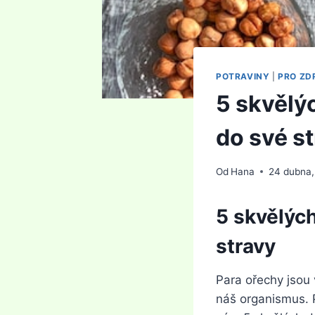
POTRAVINY
|
PRO ZD
5 skvělý
do své s
Od
Hana
24 dubna
5 skvělýc
stravy
Para ořechy jsou 
náš organismus. 