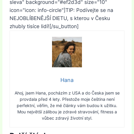
sleva" background="#ef2d3d" size="10"
icon="icon: info-circle"]TIP: Podívejte se na
NEJOBLÍBENĚJŠÍ DIETU, s kterou v Česku
zhubly tisíce lidí![/su_button]
Hana
Ahoj, jsem Hana, pocházím z USA a do Česka jsem se
provdala před 4 lety. Přestože moje čeština není
perfektní, věřím, že mé články vám budou k užitku.
Mou největší zálibou je zdravé stravování, fitness a
vůbec zdravý životní styl.