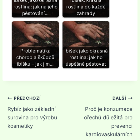
Ibišek jako okrasná
Ibišek: krásná
rostlina: jak na jeho
rostlina do každé
pěstování…
zahrady
Problematika
Ibišek jako okrasná
chorob a škůdců
rostlina: jak ho
ibišku – jak jim…
úspěšně pěstovat
Navigace
PŘEDCHOZÍ
DALŠÍ
Rybíz jako základní
Proč je konzumace
pro
surovina pro výrobu
ořechů důležitá pro
příspěvek
kosmetiky
prevenci
kardiovaskulárních