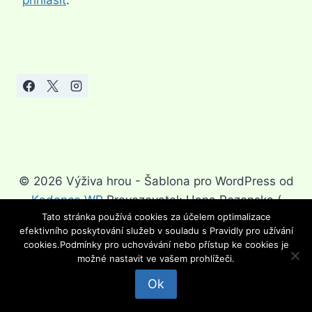
přihlásit
.
© 2026 Výživa hrou - Šablona pro WordPress od
Kadence WP
Provozovatel: Hana Rozenska (
Tato stránka používá cookies za účelem optimalizace
Hanka.rozenska@seznam.cz)
efektivního poskytování služeb v souladu s Pravidly pro užívání
cookies.Podmínky pro uchovávání nebo přístup ke cookies je
možné nastavit ve vašem prohlížeči.
☑️ Nejoblíbenější dieta za Akční cenu!
Ok
VÍCE INFORMACÍ