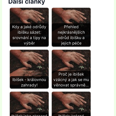
Další články
Kdy a jaké odrůdy
Přehled
ibišku sázet:
nejkrásnějších
srovnání a tipy na
odrůd ibišku a
výběr
jejich péče
Proč je ibišek
Ibišek - královnou
vzácný a jak se mu
zahrady!
věnovat správně…