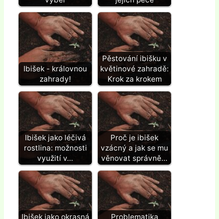
Pěstování ibišku v
Ibišek - královnou
květinové zahradě:
zahrady!
Krok za krokem
Ibišek jako léčivá
Proč je ibišek
rostlina: možnosti
vzácný a jak se mu
využití v…
věnovat správně…
Ibišek jako okrasná
Problematika