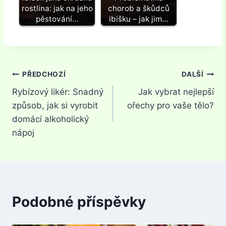
rostlina: jak na jeho
chorob a škůdců
pěstování…
ibišku – jak jim…
Navigace
PŘEDCHOZÍ
DALŠÍ
Rybízový likér: Snadný
Jak vybrat nejlepší
pro
způsob, jak si vyrobit
ořechy pro vaše tělo?
příspěvek
domácí alkoholický
nápoj
Podobné příspěvky