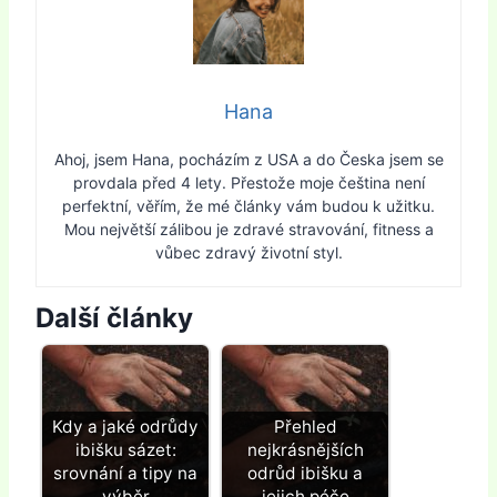
Hana
Ahoj, jsem Hana, pocházím z USA a do Česka jsem se
provdala před 4 lety. Přestože moje čeština není
perfektní, věřím, že mé články vám budou k užitku.
Mou největší zálibou je zdravé stravování, fitness a
vůbec zdravý životní styl.
Další články
Kdy a jaké odrůdy
Přehled
ibišku sázet:
nejkrásnějších
srovnání a tipy na
odrůd ibišku a
výběr
jejich péče