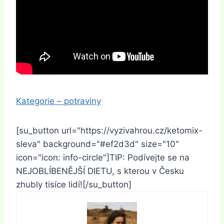
Kategorie – potraviny
[su_button url="https://vyzivahrou.cz/ketomix-
sleva" background="#ef2d3d" size="10"
icon="icon: info-circle"]TIP: Podívejte se na
NEJOBLÍBENĚJŠÍ DIETU, s kterou v Česku
zhubly tisíce lidí![/su_button]