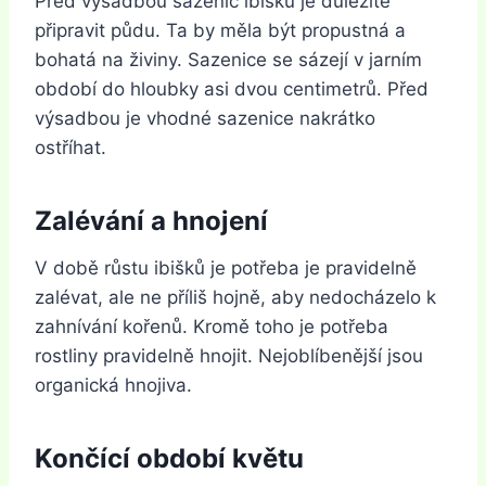
Před výsadbou sazenic ibišku je důležité
připravit půdu. Ta by měla být propustná a
bohatá na živiny. Sazenice se sázejí v jarním
období do hloubky asi dvou centimetrů. Před
výsadbou je vhodné sazenice nakrátko
ostříhat.
Zalévání a hnojení
V době růstu ibišků je potřeba je pravidelně
zalévat, ale ne příliš hojně, aby nedocházelo k
zahnívání kořenů. Kromě toho je potřeba
rostliny pravidelně hnojit. Nejoblíbenější jsou
organická hnojiva.
Končící období květu