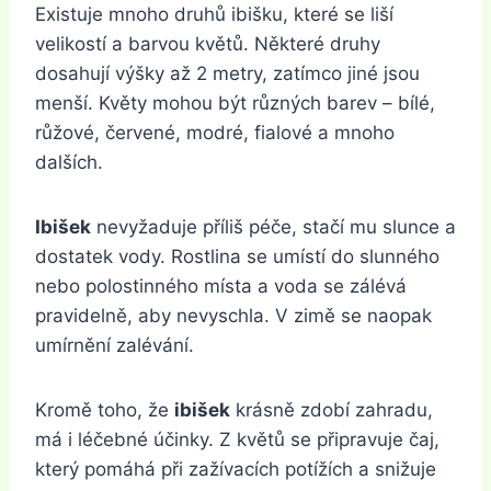
Existuje mnoho druhů ibišku, které se liší
velikostí a barvou květů. Některé druhy
dosahují výšky až 2 metry, zatímco jiné jsou
menší. Květy mohou být různých barev – bílé,
růžové, červené, modré, fialové a mnoho
dalších.
Ibišek
nevyžaduje příliš péče, stačí mu slunce a
dostatek vody. Rostlina se umístí do slunného
nebo polostinného místa a voda se zálévá
pravidelně, aby nevyschla. V zimě se naopak
umírnění zalévání.
Kromě toho, že
ibišek
krásně zdobí zahradu,
má i léčebné účinky. Z květů se připravuje čaj,
který pomáhá při zažívacích potížích a snižuje