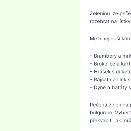
Zeleninu lze peče
rozebrat na líst
Mezi nejlepší kom
– Brambory a mrk
– Brokolice a karf
– Hrášek s cuket
– Rajčata a lilek 
– Dýně a batáty 
Pečená zelenina j
bulgurem. Vybert
překvapit, jak mů