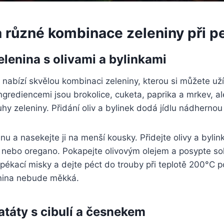
 různé kombinace zeleniny při p
lenina s olivami a bylinkami
nabízí skvělou kombinaci zeleniny, kterou si můžete už
ingrediencemi jsou brokolice, cuketa, paprika a mrkev, a
uhy zeleniny. Přidání oliv a bylinek dodá jídlu nádhernou
inu a nasekejte ji na menší kousky. Přidejte olivy a bylin
 nebo oregano. Pokapejte olivovým olejem a posypte sol
pékací misky a dejte péct do trouby při teplotě 200°C 
nina nebude měkká.
táty s cibulí a česnekem