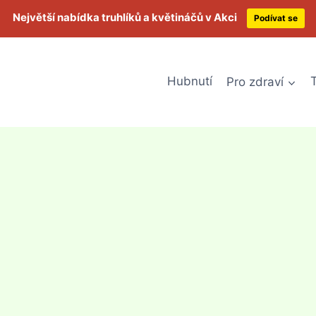
Největší nabídka truhlíků a květináčů v Akci
Podívat se
Hubnutí
Pro zdraví