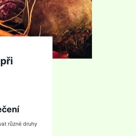
při
ečení
vat různé druhy