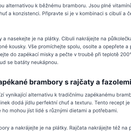
lou alternativou k běžnému bramboru. Jsou plné vitamín
uť a konzistenci. Připravte si je v kombinaci s cibulí a
y a nasekejte je na plátky. Cibuli nakrájejte na půlkoleč
bné kousky. Vše promíchejte spolu, osolte a opepřete a 
Dejte do zapékací misky a pečte v troubě při teplotě 20
ud se batáty neukápnou.
pékané brambory s rajčaty a fazolem
ízí vynikající alternativu k tradičnímu zapékanému bra
ylinek dodá jídlu perfektní chuť a texturu. Tento recept j
 ho mohou jíst lidé s různými dietami a potřebami.
ory a nakrájejte je na plátky. Rajčata nakrájejte též na 