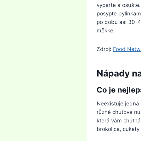
vyperte a osušte.
posypte bylinkam
po dobu asi 30-4
měkké.
Zdroj:
Food Netw
Nápady na
Co je nejle
Neexistuje jedna
různé chuťové nua
která vám chutná 
brokolice, cukety 