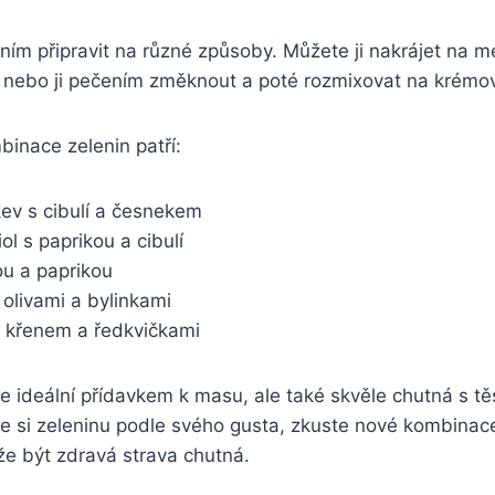
ním připravit na různé způsoby. Můžete ji nakrájet na m
ky nebo ji pečením změknout a poté rozmixovat na krémo
binace zelenin patří:
ev s cibulí a česnekem
iol s paprikou a cibulí
ou a paprikou
s olivami a bylinkami
s křenem a ředkvičkami
e ideální přídavkem k masu, ale také skvěle chutná s těs
e si zeleninu podle svého gusta, zkuste nové kombinac
že být zdravá strava chutná.