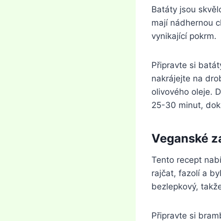
Batáty jsou skvě
mají nádhernou ch
vynikající pokrm.
Připravte si batát
nakrájejte na dro
olivového oleje. 
25-30 minut, dok
Veganské za
Tento recept nab
rajčat, fazolí a b
bezlepkový, takže
Připravte si bramb