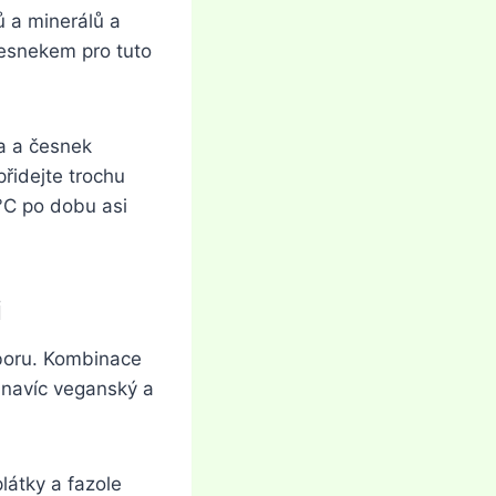
ů a minerálů a
 česnekem pro tuto
ka a česnek
přidejte trochu
0°C po dobu asi
i
mboru. Kombinace
e navíc veganský a
plátky a fazole