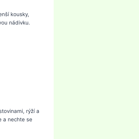
enší kousky,
vou nádivku.
tovinami, rýží a
e a nechte se