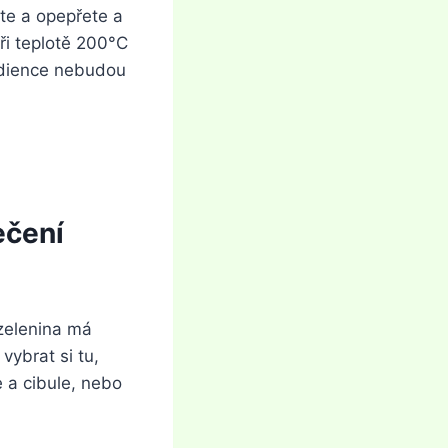
te a opepřete a
ři teplotě 200°C
edience nebudou
ečení
 zelenina má
vybrat si tu,
 a cibule, nebo