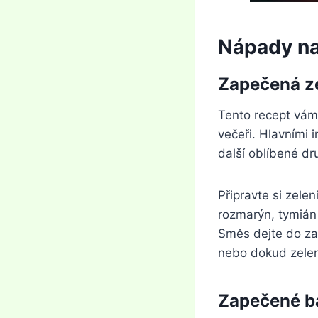
Nápady na
Zapečená ze
Tento recept vám 
večeři. Hlavními 
další oblíbené dr
Připravte si zelen
rozmarýn, tymián
Směs dejte do za
nebo dokud zele
Zapečené ba