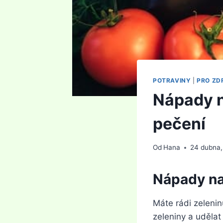
POTRAVINY
|
PRO ZD
Nápady n
pečení
Od
Hana
24 dubna
Nápady na
Máte rádi zelenin
zeleniny a uděla