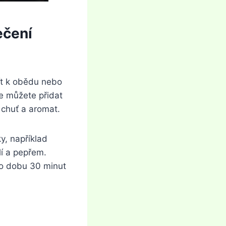
ečení
ít k obědu nebo
le můžete přidat
 chuť a aromat.
ky, například
í a pepřem.
po dobu 30 minut