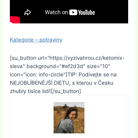
Kategorie – potraviny
[su_button url="https://vyzivahrou.cz/ketomix-
sleva" background="#ef2d3d" size="10"
icon="icon: info-circle"]TIP: Podívejte se na
NEJOBLÍBENĚJŠÍ DIETU, s kterou v Česku
zhubly tisíce lidí![/su_button]