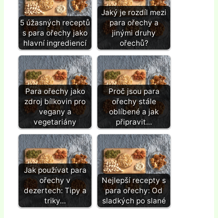
Jaký je rozdíl mezi
5 úžasných receptů
para ořechy a
s para ořechy jako
jinými druhy
hlavní ingrediencí
ořechů?
Para ořechy jako
Proč jsou para
zdroj bílkovin pro
ořechy stále
vegany a
oblíbené a jak
vegetariány
připravit…
Jak používat para
ořechy v
Nejlepší recepty s
dezertech: Tipy a
para ořechy: Od
triky…
sladkých po slané