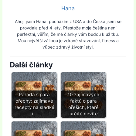
Hana
Ahoj, jsem Hana, pocházím z USA a do Česka jsem se
provdala před 4 lety. Přestože moje čeština není
perfektní, věřím, že mé články vám budou k užitku.
Mou největší zálibou je zdravé stravování, fitness a
vůbec zdravý životní styl.
Další články
Paráda s para
10 zajímavých
ořechy: zajímavé
faktů o para
recepty na sladké
ořeších, které
i…
určitě nevíte