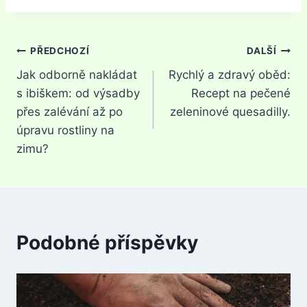
Navigace
PŘEDCHOZÍ
DALŠÍ
Jak odborně nakládat
Rychlý a zdravý oběd:
pro
s ibiškem: od výsadby
Recept na pečené
příspěvek
přes zalévání až po
zeleninové quesadilly.
úpravu rostliny na
zimu?
Podobné příspěvky