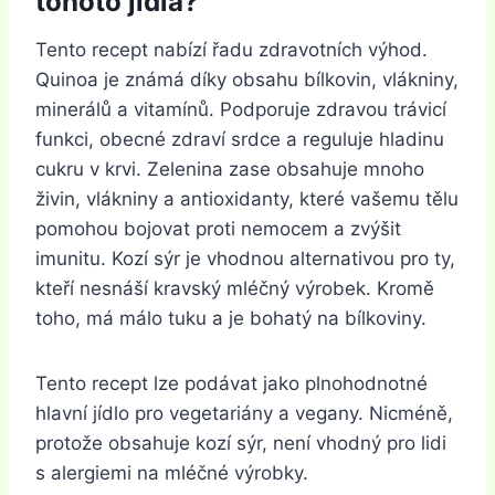
tohoto jídla?
Tento recept nabízí řadu zdravotních výhod.
Quinoa je známá díky obsahu bílkovin, vlákniny,
minerálů a vitamínů. Podporuje zdravou trávicí
funkci, obecné zdraví srdce a reguluje hladinu
cukru v krvi. Zelenina zase obsahuje mnoho
živin, vlákniny a antioxidanty, které vašemu tělu
pomohou bojovat proti nemocem a zvýšit
imunitu. Kozí sýr je vhodnou alternativou pro ty,
kteří nesnáší kravský mléčný výrobek. Kromě
toho, má málo tuku a je bohatý na bílkoviny.
Tento recept lze podávat jako plnohodnotné
hlavní jídlo pro vegetariány a vegany. Nicméně,
protože obsahuje kozí sýr, není vhodný pro lidi
s alergiemi na mléčné výrobky.