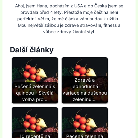
Ahoj, jsem Hana, pocházím z USA a do Česka jsem se
provdala před 4 lety. Přestože moje čeština není
perfektní, věřím, že mé články vám budou k užitku.
Mou největší zálibou je zdravé stravování, fitness a
vůbec zdravý životní styl.
Další články
Zdravá a
Pečená zelenina s
jednoduchá
quinoou - Skvělá
variace na dušenou
volba pro…
zeleninu:…
10 receptů na
Pečená zelenina