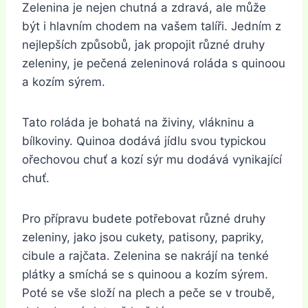
Zelenina je nejen chutná a zdravá, ale může
být i hlavním chodem na vašem talíři. Jedním z
nejlepších způsobů, jak propojit různé druhy
zeleniny, je pečená zeleninová roláda s quinoou
a kozím sýrem.
Tato roláda je bohatá na živiny, vlákninu a
bílkoviny. Quinoa dodává jídlu svou typickou
ořechovou chuť a kozí sýr mu dodává vynikající
chuť.
Pro přípravu budete potřebovat různé druhy
zeleniny, jako jsou cukety, patisony, papriky,
cibule a rajčata. Zelenina se nakrájí na tenké
plátky a smíchá se s quinoou a kozím sýrem.
Poté se vše složí na plech a peče se v troubě,