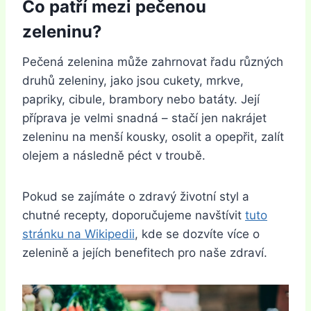
Co patří mezi pečenou
zeleninu?
Pečená zelenina může zahrnovat řadu různých
druhů zeleniny, jako jsou cukety, mrkve,
papriky, cibule, brambory nebo batáty. Její
příprava je velmi snadná – stačí jen nakrájet
zeleninu na menší kousky, osolit a opepřit, zalít
olejem a následně péct v troubě.
Pokud se zajímáte o zdravý životní styl a
chutné recepty, doporučujeme navštívit
tuto
stránku na Wikipedii
, kde se dozvíte více o
zelenině a jejích benefitech pro naše zdraví.