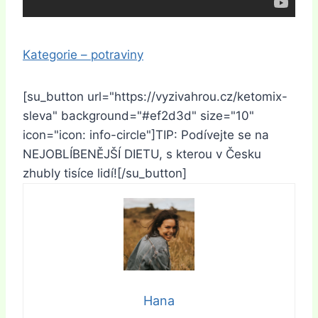
Kategorie – potraviny
[su_button url="https://vyzivahrou.cz/ketomix-
sleva" background="#ef2d3d" size="10"
icon="icon: info-circle"]TIP: Podívejte se na
NEJOBLÍBENĚJŠÍ DIETU, s kterou v Česku
zhubly tisíce lidí![/su_button]
Hana