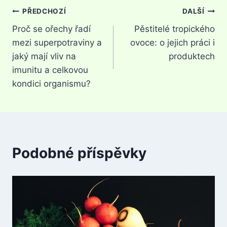
Navigace
PŘEDCHOZÍ
DALŠÍ
Proč se ořechy řadí
Pěstitelé tropického
pro
mezi superpotraviny a
ovoce: o jejich práci i
příspěvek
jaký mají vliv na
produktech
imunitu a celkovou
kondici organismu?
Podobné příspěvky