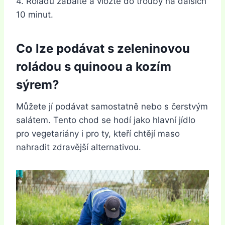
4. Roládu zabalte a vložte do trouby na dalších
10 minut.
Co lze podávat s zeleninovou
roládou s quinoou a kozím
sýrem?
Můžete jí podávat samostatně nebo s čerstvým
salátem. Tento chod se hodí jako hlavní jídlo
pro vegetariány i pro ty, kteří chtějí maso
nahradit zdravější alternativou.