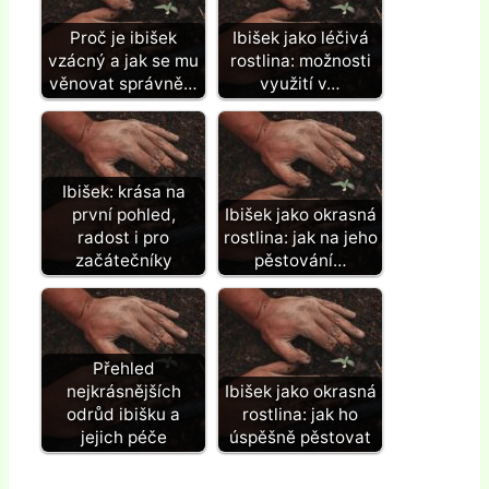
Proč je ibišek
Ibišek jako léčivá
vzácný a jak se mu
rostlina: možnosti
věnovat správně…
využití v…
Ibišek: krása na
první pohled,
Ibišek jako okrasná
radost i pro
rostlina: jak na jeho
začátečníky
pěstování…
Přehled
nejkrásnějších
Ibišek jako okrasná
odrůd ibišku a
rostlina: jak ho
jejich péče
úspěšně pěstovat