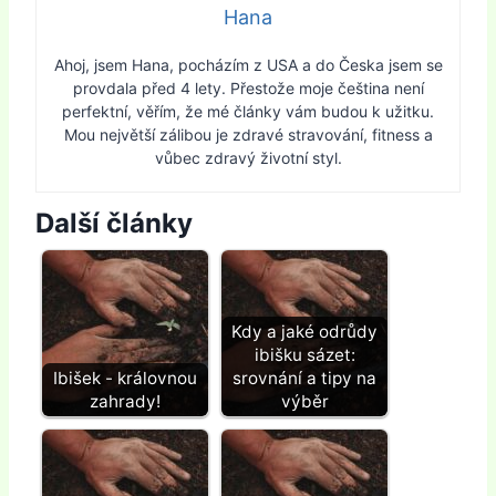
Hana
Ahoj, jsem Hana, pocházím z USA a do Česka jsem se
provdala před 4 lety. Přestože moje čeština není
perfektní, věřím, že mé články vám budou k užitku.
Mou největší zálibou je zdravé stravování, fitness a
vůbec zdravý životní styl.
Další články
Kdy a jaké odrůdy
ibišku sázet:
Ibišek - královnou
srovnání a tipy na
zahrady!
výběr