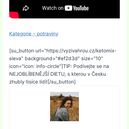
Kategorie – potraviny
[su_button url="https://vyzivahrou.cz/ketomix-
sleva" background="#ef2d3d" size="10"
icon="icon: info-circle"]TIP: Podívejte se na
NEJOBLÍBENĚJŠÍ DIETU, s kterou v Česku
zhubly tisíce lidí![/su_button]