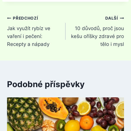
Navigace
PŘEDCHOZÍ
DALŠÍ
Jak využít rybíz ve
10 důvodů, proč jsou
pro
vaření i pečení:
kešu oříšky zdravé pro
příspěvek
Recepty a nápady
tělo i mysl
Podobné příspěvky