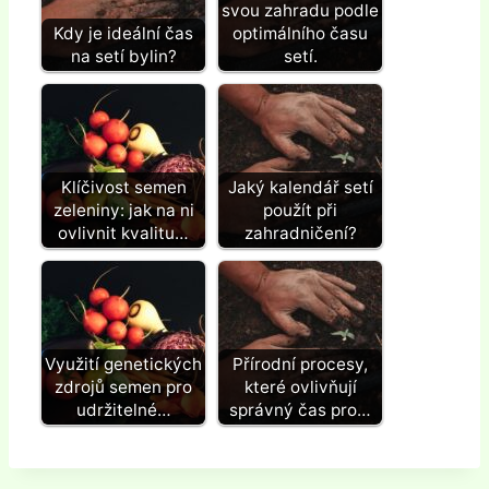
svou zahradu podle
Kdy je ideální čas
optimálního času
na setí bylin?
setí.
Klíčivost semen
Jaký kalendář setí
zeleniny: jak na ni
použít při
ovlivnit kvalitu…
zahradničení?
Využití genetických
Přírodní procesy,
zdrojů semen pro
které ovlivňují
udržitelné…
správný čas pro…