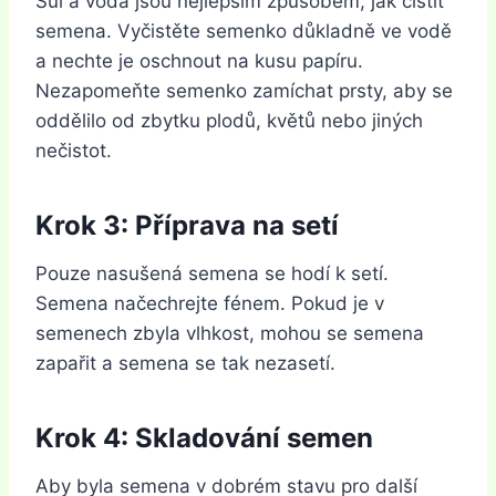
Sůl a voda jsou nejlepším způsobem, jak čistit
semena. Vyčistěte semenko důkladně ve vodě
a nechte je oschnout na kusu papíru.
Nezapomeňte semenko zamíchat prsty, aby se
oddělilo od zbytku plodů, květů nebo jiných
nečistot.
Krok 3: Příprava na setí
Pouze nasušená semena se hodí k setí.
Semena načechrejte fénem. Pokud je v
semenech zbyla vlhkost, mohou se semena
zapařit a semena se tak nezasetí.
Krok 4: Skladování semen
Aby byla semena v dobrém stavu pro další