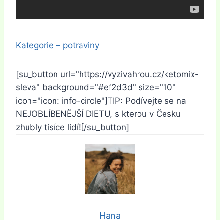
Kategorie – potraviny
[su_button url="https://vyzivahrou.cz/ketomix-
sleva" background="#ef2d3d" size="10"
icon="icon: info-circle"]TIP: Podívejte se na
NEJOBLÍBENĚJŠÍ DIETU, s kterou v Česku
zhubly tisíce lidí![/su_button]
Hana