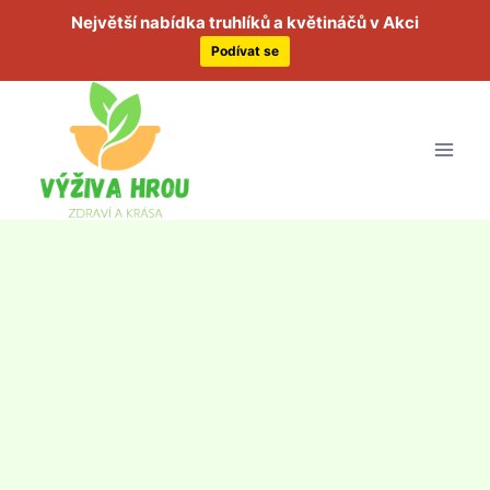
Největší nabídka truhlíků a květináčů v Akci
Podívat se
Přeskočit
na
obsah