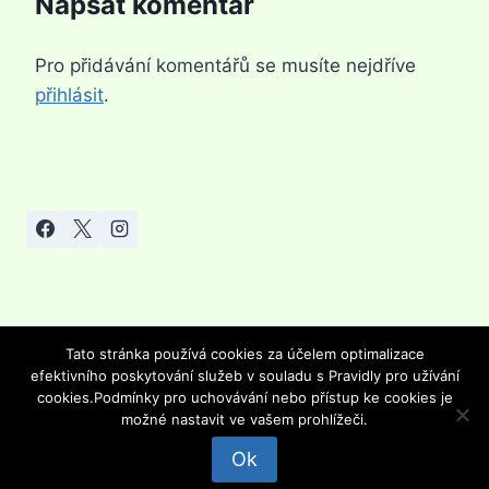
Napsat komentář
Pro přidávání komentářů se musíte nejdříve
přihlásit
.
Tato stránka používá cookies za účelem optimalizace
efektivního poskytování služeb v souladu s Pravidly pro užívání
© 2026 Výživa hrou - Šablona pro WordPress od
cookies.Podmínky pro uchovávání nebo přístup ke cookies je
Kadence WP
Provozovatel: Hana Rozenska (
možné nastavit ve vašem prohlížeči.
Hanka.rozenska@seznam.cz)
Ok