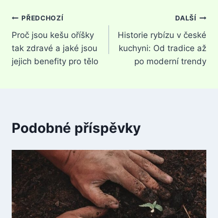
Navigace
PŘEDCHOZÍ
DALŠÍ
Proč jsou kešu oříšky
Historie rybízu v české
pro
tak zdravé a jaké jsou
kuchyni: Od tradice až
příspěvek
jejich benefity pro tělo
po moderní trendy
Podobné příspěvky