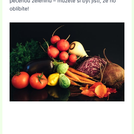
pecenou zeleninu – můžete si být jisti, že ho
oblíbíte!