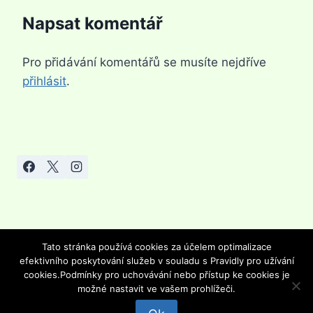
Napsat komentář
Pro přidávání komentářů se musíte nejdříve
přihlásit
.
Tato stránka používá cookies za účelem optimalizace
efektivního poskytování služeb v souladu s Pravidly pro užívání
© 2026 Výživa hrou - Šablona pro WordPress od
cookies.Podmínky pro uchovávání nebo přístup ke cookies je
Kadence WP
Provozovatel: Hana Rozenska (
možné nastavit ve vašem prohlížeči.
Hanka.rozenska@seznam.cz)