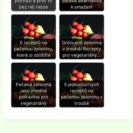
pochází a proč to
zdravá alternativa
bez něj nejde
k smažení
5 receptů na
Grilovaná zelenina
pečenou zeleninu,
v troubě: Recepty
které si oblíbíte
pro vegetariány…
Pečená zelenina
5 jednoduchých
jako vhodná
receptů na
potravina pro
pečenou zeleninu v
vegetariány
troubě