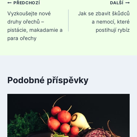
Navigace
PŘEDCHOZÍ
DALŠÍ
Vyzkoušejte nové
Jak se zbavit škůdců
pro
druhy ořechů –
a nemocí, které
příspěvek
pistácie, makadamie a
postihují rybíz
para ořechy
Podobné příspěvky