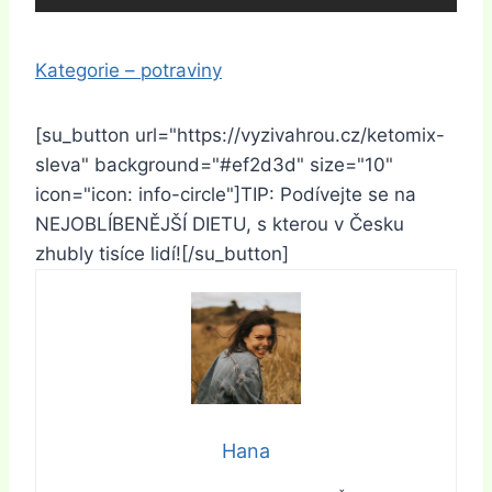
Kategorie – potraviny
[su_button url="https://vyzivahrou.cz/ketomix-
sleva" background="#ef2d3d" size="10"
icon="icon: info-circle"]TIP: Podívejte se na
NEJOBLÍBENĚJŠÍ DIETU, s kterou v Česku
zhubly tisíce lidí![/su_button]
Hana