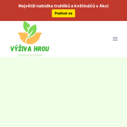
Největší nabídka truhlíků a květináčů v Akci
Podívat se
Přeskočit
na
obsah