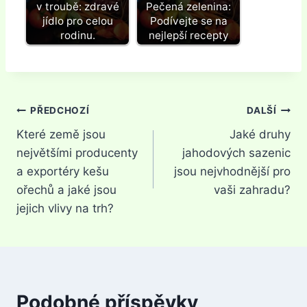
v troubě: zdravé
Pečená zelenina:
jídlo pro celou
Podívejte se na
rodinu.
nejlepší recepty
Navigace
PŘEDCHOZÍ
DALŠÍ
Které země jsou
Jaké druhy
pro
největšími producenty
jahodových sazenic
příspěvek
a exportéry kešu
jsou nejvhodnější pro
ořechů a jaké jsou
vaši zahradu?
jejich vlivy na trh?
Podobné příspěvky