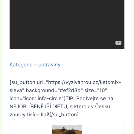
Kategorie – potraviny
[su_button url="https://vyzivahrou.cz/ketomix-
sleva" background="#ef2d3d" size="10"
icon="icon: info-circle"]TIP: Podívejte se na
NEJOBLÍBENĚJŠÍ DIETU, s kterou v Česku
zhubly tisíce lidí![/su_button]