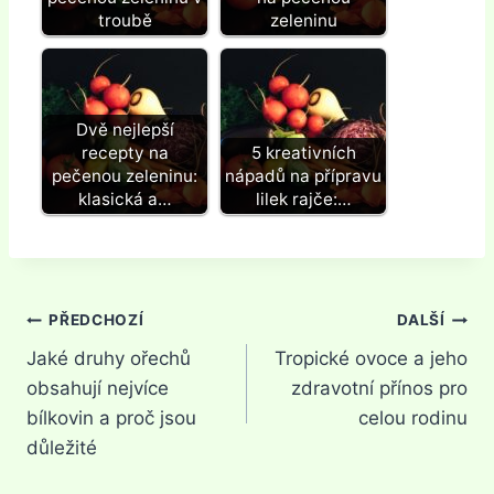
troubě
zeleninu
Dvě nejlepší
recepty na
5 kreativních
pečenou zeleninu:
nápadů na přípravu
klasická a…
lilek rajče:…
Navigace
PŘEDCHOZÍ
DALŠÍ
Jaké druhy ořechů
Tropické ovoce a jeho
pro
obsahují nejvíce
zdravotní přínos pro
příspěvek
bílkovin a proč jsou
celou rodinu
důležité