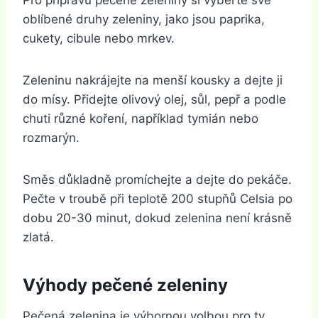
Pro přípravu pečené zeleniny si vyberte své
oblíbené druhy zeleniny, jako jsou paprika,
cukety, cibule nebo mrkev.
Zeleninu nakrájejte na menší kousky a dejte ji
do mísy. Přidejte olivový olej, sůl, pepř a podle
chuti různé koření, například tymián nebo
rozmarýn.
Směs důkladně promíchejte a dejte do pekáče.
Pečte v troubě při teplotě 200 stupňů Celsia po
dobu 20-30 minut, dokud zelenina není krásně
zlatá.
Výhody pečené zeleniny
Pečená zelenina je výbornou volbou pro ty,