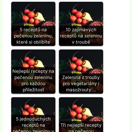
5 receptů na
10 zajímavých
pečenou zeleninu,
receptů na zeleninu
které si oblíbíte
v troubě
Nejlepší recepty na
pečenou zeleninu
Zelenina z trouby
pro každou
pro vegetariány i
příležitost
masožrouty:…
5 jednoduchých
receptů na
Tři nejlepší recepty
pečenou zeleninu v
na pečenou