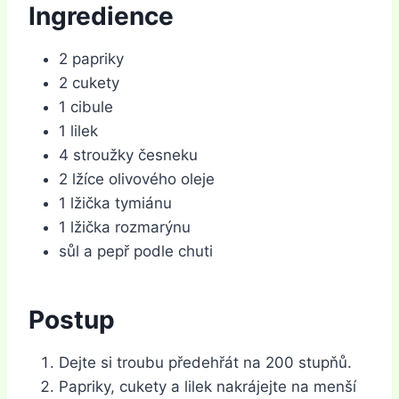
Ingredience
2 papriky
2 cukety
1 cibule
1 lilek
4 stroužky česneku
2 lžíce olivového oleje
1 lžička tymiánu
1 lžička rozmarýnu
sůl a pepř podle chuti
Postup
Dejte si troubu předehřát na 200 stupňů.
Papriky, cukety a lilek nakrájejte na menší