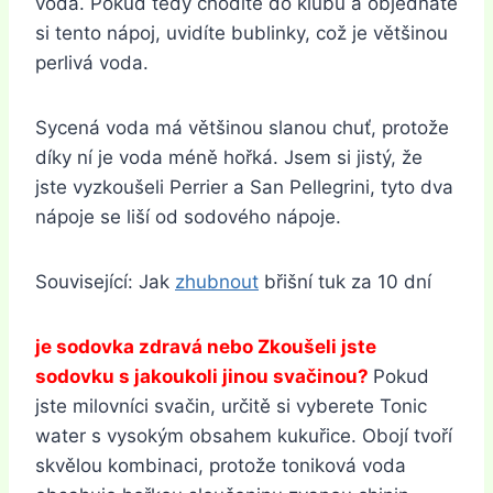
voda. Pokud tedy chodíte do klubu a objednáte
si tento nápoj, uvidíte bublinky, což je většinou
perlivá voda.
Sycená voda má většinou slanou chuť, protože
díky ní je voda méně hořká. Jsem si jistý, že
jste vyzkoušeli Perrier a San Pellegrini, tyto dva
nápoje se liší od sodového nápoje.
Související: Jak
zhubnout
břišní tuk za 10 dní
je sodovka zdravá nebo Zkoušeli jste
sodovku s jakoukoli jinou svačinou?
Pokud
jste milovníci svačin, určitě si vyberete Tonic
water s vysokým obsahem kukuřice. Obojí tvoří
skvělou kombinaci, protože toniková voda