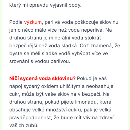
který mi opravdu vyjasnil body.
Podle
výzkum
, perlivá voda poškozuje sklovinu
jen o něco málo více než voda neperlivá. Na
druhou stranu je minerální voda stokrát
bezpečnější než voda sladká. Což znamená, že
byste se měli sladké vodě vyhýbat více ve
srovnání s vodou perlivou.
Ničí sycená voda sklovinu?
Pokud je váš
nápoj sycený oxidem uhličitým a neobsahuje
cukr, může být vaše sklovina v bezpečí. Na
druhou stranu, pokud pijete limonádu, která
obsahuje velké množství cukru, pak je velká
pravděpodobnost, že bude mít vliv na zdraví
vašich zubů.