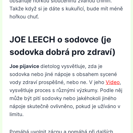
obsahuje hořkou sloučeninu zvanou chinin.
Takže když si je dáte s kukuřicí, bude mít méně
hořkou chuť.
JOE LEECH o sodovce (je
sodovka dobrá pro zdraví)
Joe
pijavice
dietolog vysvětluje, zda je
sodovka nebo jiné nápoje s obsahem sycené
vody zdraví prospěšné, nebo ne. V jeho
Video
,
vysvětluje proces s různými výzkumy. Podle něj
může být pití sodovky nebo jakéhokoli jiného
nápoje skutečně ovlivněno, pokud je užíváno v
limitu.
Pomáhá uvolnit zácpu a pomáhá při dalších