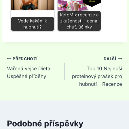
KetoMix recenze a
Vede kakání k
zkušenosti - cena,
hubnutí?
chuť, účinky
Navigace
PŘEDCHOZÍ
DALŠÍ
Vařená vejce Dieta
Top 10 Nejlepší
pro
Úspěšné příběhy
proteinový prášek pro
příspěvek
hubnutí – Recenze
Podobné příspěvky