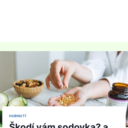
HUBNUTÍ
Škodí vám sodovka? a