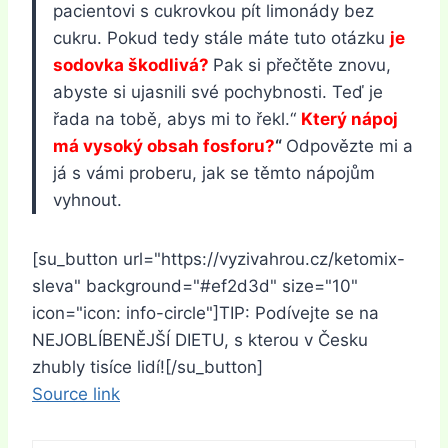
pacientovi s cukrovkou pít limonády bez
cukru. Pokud tedy stále máte tuto otázku
je
sodovka škodlivá?
Pak si přečtěte znovu,
abyste si ujasnili své pochybnosti. Teď je
řada na tobě, abys mi to řekl.“
Který nápoj
má vysoký obsah fosforu?
“
Odpovězte mi a
já s vámi proberu, jak se těmto nápojům
vyhnout.
[su_button url="https://vyzivahrou.cz/ketomix-
sleva" background="#ef2d3d" size="10"
icon="icon: info-circle"]TIP: Podívejte se na
NEJOBLÍBENĚJŠÍ DIETU, s kterou v Česku
zhubly tisíce lidí![/su_button]
Source link