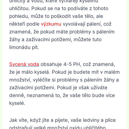
uhličitý a vodu, které vytvářejí kyselinu
uhličitou. Pokud se na to podíváte z tohoto
pohledu, může to poškodit vaše tělo, ale
někteří podle
výzkumu
vyvolávají pálení, což
znamená, že pokud máte problémy s pálením
žáhy a zažívacími potížemi, můžete tuto
limonádu pít.
Sycená voda
obsahuje 4-5 PH, což znamená,
že je málo kyselá. Pokud je budete mít v malém
množství, vyléčíte si problémy s pálením žáhy a
zažívacími potížemi. Pokud je však užíváte
denně, neznamená to, že vaše tělo bude více
kyselé.
Jak víte, když jíte a pijete, vaše ledviny a plíce
odstraňují velké množství oxidu uhličitého.