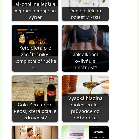
alkohol: nejlepší a
nejhorší nápoje na
Domácí lék na
výběr
bolest v krku
Keto dieta pro
začátečníky:
Jak alkohol
kompletní příručka
ovlivňuje
-…
hmotnost?
Vysoká hladina
Cola Zero nebo
cholesterolu -
Pepsi, která cola je
průvodce od
zdravější?
odborníka